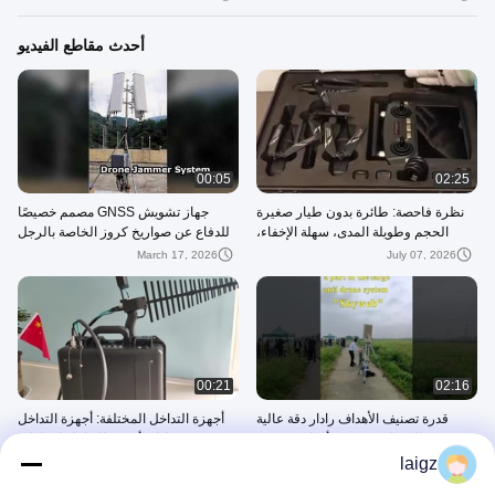
أحدث مقاطع الفيديو
00:05
02:25
نظرة فاحصة: طائرة بدون طيار صغيرة
جهاز تشويش GNSS مصمم خصيصًا
الحجم وطويلة المدى، سهلة الإخفاء،
للدفاع عن صواريخ كروز الخاصة بالرجل
يصعب اكتشافها
الفقير
March 17, 2026
July 07, 2026
00:21
02:16
قدرة تصنيف الأهداف رادار دقة عالية
أجهزة التداخل المختلفة: أجهزة التداخل
منخفضة الارتفاع مع تعقب أهداف متعددة
بدون طيار، أجهزة التداخل لإشارات
المركبات، الخ
laigz
March 13, 2025
May 20, 2025