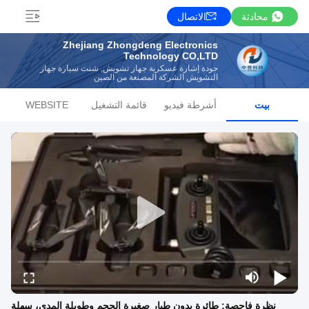
محادثة
الاتصال
Zhejiang Zhongdeng Electronics
Technology CO,LTD
جودة إشارة عسكرية جهاز تشويش, شنت سيارة جهاز
التشويش الشركة المصنعة من الصين
بيت
أشرطة فيديو
قائمة التشغيل
WEBSITE
نظرة فاحصة: طائرة بدون طيار صغيرة الحجم وطويلة المدى، سهلة