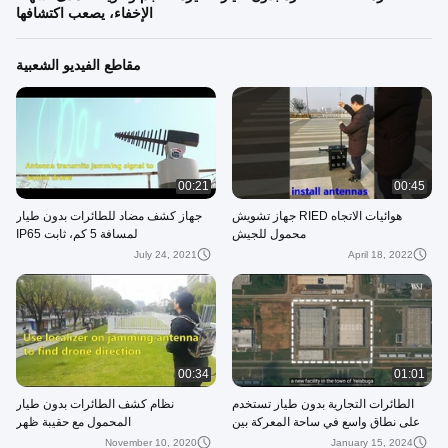
الإخفاء، يصعب اكتشافها
مقاطع الفيديو الشعبية
00:21
00:45
هوائيات الاتجاه RIED جهاز تشويش
جهاز كشف مضاد للطائرات بدون طيار
محمول للجيش
لمسافة 5 كم، ثابت IP65
July 24, 2021
April 18, 2022
00:34
01:01
الطائرات التجارية بدون طيار تستخدم
نظام كشف الطائرات بدون طيار
على نطاق واسع في ساحة المعركة بين
المحمول مع حقيبة ظهر
روسيا وأوكرانيا
November 10, 2020
January 15, 2024