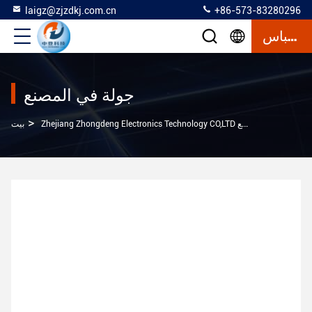
laigz@zjzdkj.com.cn
+86-573-83280296
إقتباس
جولة في المصنع
>
Zhejiang Zhongdeng Electronics Technology CO,LTD جولة في المصنع
بيت