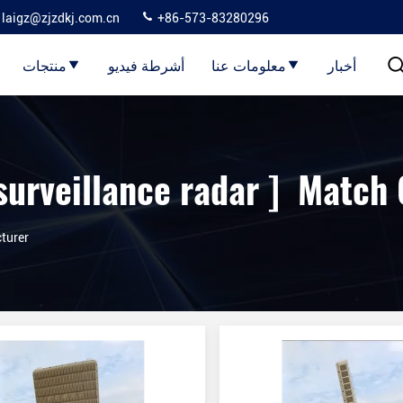
laigz@zjzdkj.com.cn
+86-573-83280296
أخبار
معلومات عنا
أشرطة فيديو
منتجات
turer