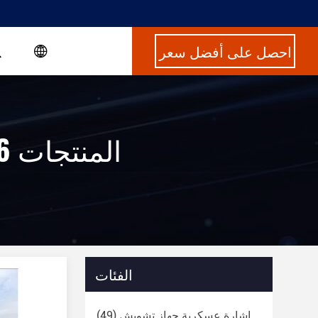
احصل على أفضل سعر
Keywords [ compact surveillance radar ] Match 6 المنتجات
الفئات
إشارة عسكرية جهاز تشويش
(49)