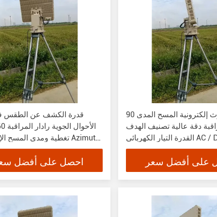
90 درجة ازيموث إلكترونية المسح المدى
قدرة الكشف عن الطقس ف
راقبة دقة عالية تصنيف الهدف
التيار الكهربائي AC / DC
تغطية ومدى المسح الإلكترون
0
 على أفضل سعر
احصل على أفضل سع