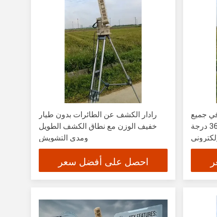
ي جميع
رادار الكشف عن الطائرات بدون طيار
الأحوال الجوية رادار المراقبة 360 درجة
خفيف الوزن مع نطاق الكشف الطويل
ي Azimuth
ومدى التشويش
9 درجة
ر
احصل على أفضل سعر