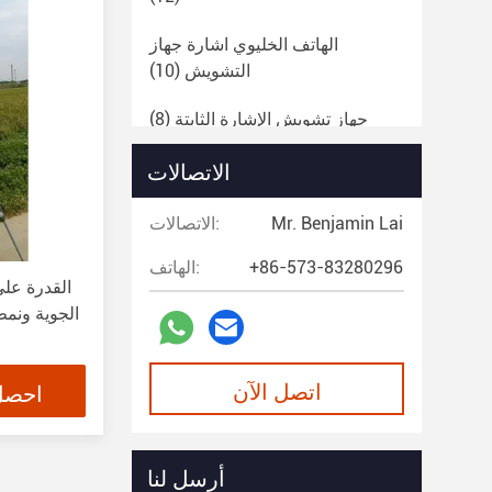
الهاتف الخليوي اشارة جهاز
التشويش
(10)
جهاز تشويش الإشارة الثابتة
(8)
الاتصالات
كاشف مفرق
(12)
من خلال رادار الحائط
(4)
Mr. Benjamin Lai
الاتصالات:
منارة الإنقاذ عبر الأقمار الصناعية
+86-573-83280296
الهاتف:
القدرة على
(4)
الجوية ونمط
رادار المراقبة
(8)
اتصل الآن
احصل
طائرة بدون طيار متعددة
(5)
أرسل لنا