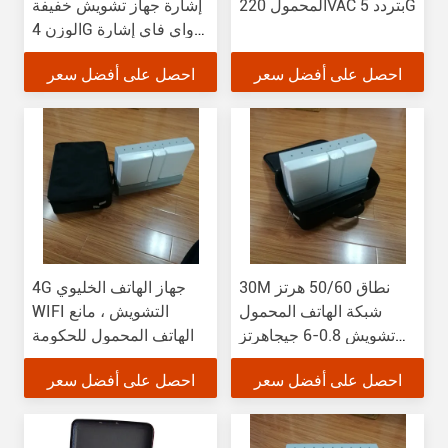
المحمول 220VAC بتردد 5G
إشارة جهاز تشويش خفيفة
الوزن 4G واي فاي إشارة
التشويش
احصل على أفضل سعر
احصل على أفضل سعر
30M نطاق 50/60 هرتز
4G جهاز الهاتف الخليوي
شبكة الهاتف المحمول
WIFI التشويش ، مانع
تشويش 0.8-6 جيجاهرتز
الهاتف المحمول للحكومة
مدى التردد
احصل على أفضل سعر
احصل على أفضل سعر