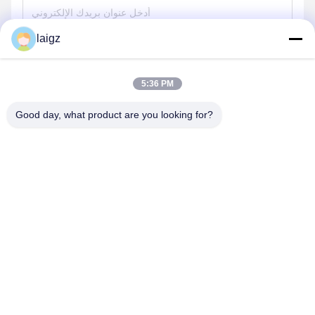
laigz
ارسل
5:36 PM
Good day, what product are you looking for?
ZHEJIANG ZHONGDENG ELECTRONICS TECHNOLOGY
CO,LTD
laigz@zjzdkj.com.cn
+86-573-83280296
رقم 1539 ، طريق تشنغنان ، جياشينغ ، تشجيانغ ، الصين