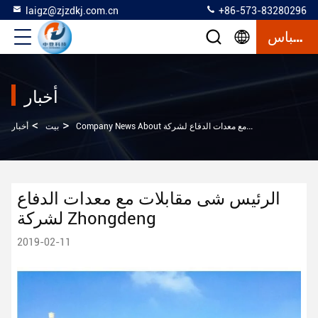
laigz@zjzdkj.com.cn
+86-573-83280296
إقتباس
أخبار
>
>
بيت
أخبار
الرئيس شى مقابلات مع معدات الدفاع
لشركة Zhongdeng
2019-02-11