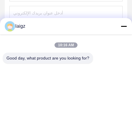
laigz
ارسل
10:16 AM
Good day, what product are you looking for?
ZHEJIANG ZHONGDENG ELECTRONICS TECHNOLOGY
CO,LTD
laigz@zjzdkj.com.cn
+86-573-83280296