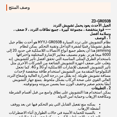
وصف المنتج
ZD-GR050B
الجيل الأحدث يعود يحمل تشويش التردد
—— قوة منخفضة ، مجموعة كبيرة ، جميع نطاقات التردد ، لا ضعف ،
وسلامة أفضل
1
،
الوصف
نظام التشويش على تردد السيارة HYYJ-GR050B هو أحدث نظام جيل
يطبق تشويشًا رقميًا لشفرة التداخل وتقنية التحكم. يمكن لنظام
jamming هذا أن يحطم جميع أنواع الاتصالات اللاسلكية في حدود 20 إلى
6000 ميجا هرتز. يقوم بتصنيف معايير الإشارة المختلفة واختراقها
باستخدام الطرق المثلى المناسبة التي تحقق أفضل تأثير للتشويش. إنه
يتغلب على ضعف أجهزة التشويش الشائعة من الشركات الأخرى مثل
تأثير التشويش الضعيف للإشارات اللاسلكية أو 3G و 4G. كما تجعل
التكنولوجيا المتقدمة من التشويش استخدام طاقة منخفضة لإحداث
مسافة تشويش طويلة. إنه يقلل من درجة الحرارة العالية وإشعاع التردد
العالي القوي على صحة الركاب بشكل ملحوظ. يتمتع جهاز التشويش
أيضًا بحجم صغير وخفيف الوزن مما يضمن مرونته وموثوقيته.
2
،
التطبيقات
يمكن استخدام هذا التشويش على نطاق واسع من قبل أقسام الشرطة
ومكافحة الإرهاب وحماية أمن الدولة.
يمكنه منع تفعيل القنابل التي يتم التحكم فيها عن بعد ووقف
أنشطة الإرهاب.
بالنسبة للحماية الأمنية في حالات الطوارئ أثناء الاضطرابات
الجماعية والاجتماعات الكبيرة ، يمكنها حجب إشارة الهاتف