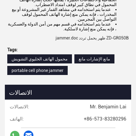
المحمول في نطاق كبير لوقف امتداد الاضطراب.
عندما يتم استخدامه في مشاهد القمار غير المشروعة أو بيع
المخدرات ، فإنه يمكن منع إشارة الهاتف المحمول لوقف
التواصل بين المجرمين.
عندما يتم استخدامه في قسم مهم من أمن الدولة والعسكرية
، فإنه يمكن منع إشارة لاسلكية.
ZD-GR050B ظهر يحمل تردد jammer.doc
Tags:
مانع الإشارات مانع
محمول الهاتف الخليوي التشويش
portable cell phone jammer
الاتصالات
Mr. Benjamin Lai
الاتصالات:
+86-573-83280296
الهاتف: