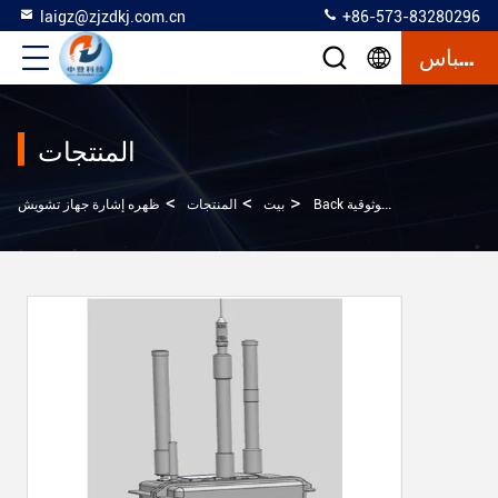
laigz@zjzdkj.com.cn
+86-573-83280296
إقتباس
المنتجات
>
>
>
Back حمل المحمولة واي فاي إشارة جهاز تشويش مع المرونة العالية والموثوقية
بيت
المنتجات
ظهره إشارة جهاز تشويش