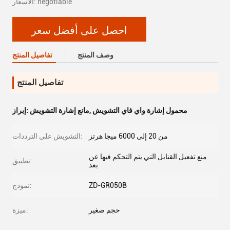
الأسعار: negotiable
احصل على أفضل سعر
وصف المنتج
تفاصيل المنتج
تفاصيل المنتج
محمول إشارة واي فاي التشويش
,
مانع إشارة التشويش
إبراز:
من 20 إلى 6000 ميجا هرتز
التشويش على الترددات:
منع تفعيل القنابل التي يتم التحكم فيها عن
تطبيق:
بعد
ZD-GR050B
نموذج:
حجم صغير
ميزة: