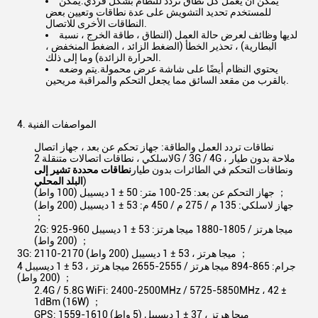
يمكن أن يعمل كل نطاق تردد للنظام بشكل فردي.يمكن
للمستخدم تحديد التشويش على عدة نطاقات وتعيين بعض
النطاقات الأخرى للاتصال.
لديها وظائف لعرض حالة العمل (النطاق ، طاقة الخرج ، نسبة
البطارية) ، تحذير الخطأ (الضغط الزائد ، الضغط المنخفض ،
الحرارة الزائدة) وما إلى ذلك.
يحتوي النظام أيضًا على شاشة عرض محمولة.يتم وضعه
بالقرب من مقعد السائق مما يجعل التحكم والمراقبة مريحين.
4. المواصفات الفنية
نطاقات تردد العمل والطاقة: جهاز تحكم عن بعد ، جهاز اتصال
لاسلكي ، نطاقات اتصالات متنقلة 2G / 3G / 4G ، ملاحة بدون طيار
ونطاقات التحكم في الطائرات بدون طيار
نطاقات محددة تشير إلى
)
البلد المحلي
جهاز التحكم عن بعد: 25-100 متر: 50 ± 1 ديسيبل (100 واط) ；
جهاز لاسلكي: 135 م / 275 م / 450 م: 53 ± 1 ديسيبل (200 واط)
；
2G: 925-960 ميجا هرتز / 1805-1880 ميجا هرتز: 53 ± 1 ديسيبل
(200 واط) ；
3G: 2110-2170 ميجا هرتز ، 53 ± 1 ديسيبل (200 واط) ；
4 جرام: 865-894 ميجا هرتز / 2555-2655 ميجا هرتز ، 53 ± 1 ديسيبل
(200 واط) ；
2.4G / 5.8G WiFi: 2400-2500MHz / 5725-5850MHz ، 42 ±
1dBm (16W) ；
GPS: 1559-1610 ميجا هرتز ، 37 ± 1 ديسيبل (5 واط)