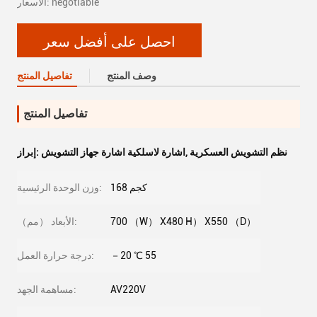
الأسعار: negotiable
احصل على أفضل سعر
وصف المنتج
تفاصيل المنتج
تفاصيل المنتج
نظم التشويش العسكرية
,
اشارة لاسلكية اشارة جهاز التشويش
إبراز:
168 كجم
وزن الوحدة الرئيسية:
700 （W） X480 H） X550 （D）
الأبعاد （مم）:
－20 ℃ 55
درجة حرارة العمل:
AV220V
مساهمة الجهد: