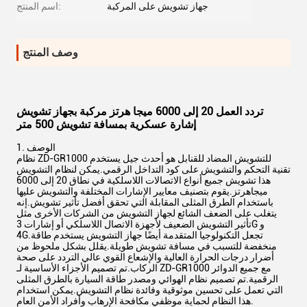
جهاز تشويش على المركبة
اسم المنتج:
وصف المنتج
تردد العمل 20 إلى 6000 ميجا هرتز مركبة بجهاز تشويش
إشارة عسكرية بمسافة تشويش 500 متر
1. الوصف
نظام ZD-GR1000 للتشويش المضاد للقنابل هو أحدث جيل يستخدم
تقنية التحكم والتشويش على كود التداخل الرقمي.يمكن لنظام التشويش
هذا تشويش جميع أنواع الاتصالات اللاسلكية في نطاق 20 إلى 6000
ميجاهرتز.يقوم بتصنيف معايير الإشارات المختلفة والتشويش عليها
باستخدام الطرق المثلى المقابلة التي تحقق أفضل تأثير تشويش.إنه
يتغلب على الضعف الشائع لجهاز التشويش من الشركات الأخرى مثل
تأثير التشويش الضعيف لأجهزة الاتصال اللاسلكي أو إشارات 3G و
4G.تجعل التكنولوجيا المتقدمة أيضًا جهاز التشويش يستخدم طاقة
منخفضة للتسبب في مسافة تشويش طويلة.يقلل بشكل ملحوظ من
أضرار درجات الحرارة العالية والإشعاع القوي عالي التردد على صحة
الركاب.تم تصميم الأجزاء الأساسية لـ ZD-GR1000 مع جميع الدوائر
الرقمية.تم تصميم نظام الهوائي ومصدر طاقة السيارة بالطرق المثلى
التي تعمل على تحسين موثوقية وفائدة نظام التشويش.يمكن استخدام
هذا النظام لحماية موظفي مكافحة الإرهاب وأفراد الأمن العام.