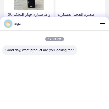
صغيرة الحجم العسكرية
120 واط سيارة جهاز التحكم
إشارة جهاز تشويش لحظر
عن بعد جهاز تشويش ، 100M
laigz
20-6000 ميغاهرتز إشارات
عالية تشويش موبايل المدى
لاسلكية
احصل على أفضل سعر
احصل على أفضل سعر
12:53 PM
Good day, what product are you looking for?
ZHEJIANG ZHONGDENG ELECTRONICS TECHNOLOGY
CO,LTD
laigz@zjzdkj.com.cn
+86-573-83280296