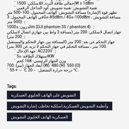
¨ إجمالي طاقة التردد اللاسلكي: 1500W ± 1dBm
¨ تقنية التشويش: تقنية تشويش كود التداخل الرقمي
مسافة التشويش: الهاتف المحمول: 100-500 متر (تظهر قوة الإشارة
في الهاتف المحمول:
3G≤-85dBm / 4G≤-100dBm ، مسافة التشويش
500 متر) ；
الدرون: ≥1000m (DJI phantom 3S / phantom 4) ；
جهاز اتصال لاسلكي: 200 متر (مسافة 3 واط بين جهازي اتصال لاسلكي
200 متر) ；
جهاز التحكم عن بعد: 200 متر (المسافة بين جهاز التحكم والمستقبل
100 متر ، مسافة التحكم في جهاز التحكم لا تزيد عن 300 متر).
¨ جهد الإدخال: AC220V ；
¨ استهلاك الطاقة: ≤5KW
¨ وزن الجهاز الرئيسي: 168 كجم
أبعاد الجهاز (مم): 700 (W) ´480 (H) ´550 (D)
¨ درجة حرارة التشغيل: －20 ℃ ～ + 55 ℃.
Tags:
التشويش على الهاتف الخليوي العسكرية
وأنظمة التشويش العسكرية,اسلكية تخاطب إشارة التشويش
العسكرية الهاتف الخليوي التشويش