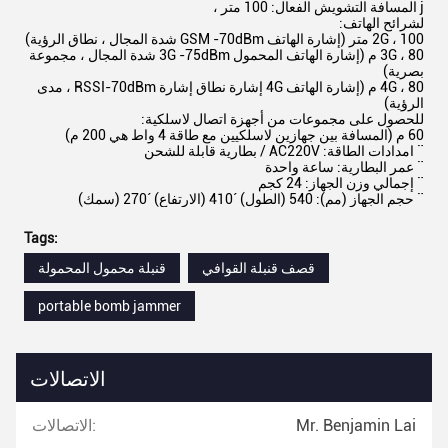
j المسافة التشويش الفعال: 100 متر ،
لشرائح الهاتف:
2G ، 100 متر (إشارة الهاتف GSM -70dBm شدة المجال ، نطاق الرؤية)
3G ، 80 م (إشارة الهاتف المحمول 3G -75dBm شدة المجال ، مجموعة
بصرية)
4G ، 80 م (إشارة الهاتف 4G إشارة نطاق إشارة RSSI-70dBm ، مدى
الرؤية)
للحصول على مجموعات من أجهزة اتصال لاسلكية:
60 م (المسافة بين جهازين لاسلكيين مع طاقة 4 واط هي 200 م)
¨ امدادات الطاقة: AC220V / بطارية قابلة للشحن
¨ عمر البطارية: ساعة واحدة
¨ إجمالي وزن الجهاز: 24 كجم
¨ حجم الجهاز (مم): 540 (الطول) ´410 (الارتفاع) ´270 (سمك)
Tags:
قصف قنبلة القوافي
قنبلة محمول المحمولة
portable bomb jammer
الاتصالات
Mr. Benjamin Lai
الاتصالات: