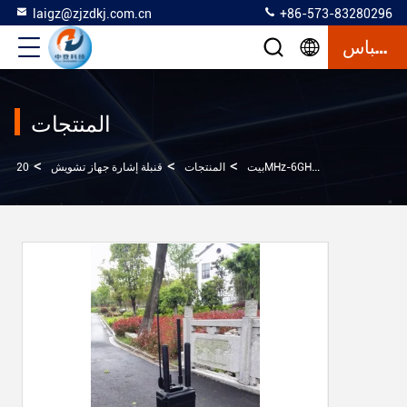
laigz@zjzdkj.com.cn
+86-573-83280296
إقتباس
المنتجات
>
>
>
بيت
المنتجات
قنبلة إشارة جهاز تشويش