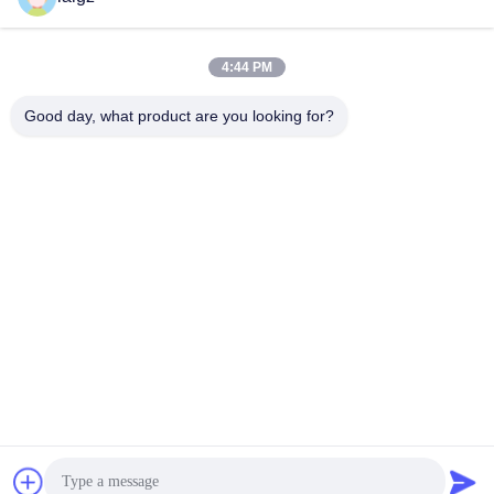
تشويش مع اسلكية تخاطب
تردد العمل لقوة الأمن
الفرقة
العسكرية
احصل على أفضل سعر
احصل على أفضل سعر
4:44 PM
Good day, what product are you looking for?
ZHEJIANG ZHONGDENG ELECTRONICS TECHNOLOGY
CO,LTD
laigz@zjzdkj.com.cn
+86-573-83280296
رقم 1539 ، طريق تشنغنان ، جياشينغ ، تشجيانغ ، الصين
الصين جودة جيدة إشارة عسكرية جهاز تشويش المورد. حقوق الطبع والنشر © 2019-
2026 Zhejiang Zhongdeng Electronics Technology CO,LTD جميع الحقوق
محفوظة