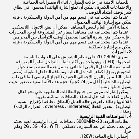
¨ للحماية الأمنية في حالات الطوارئ أثناء الاضطرابات الجماعية
والاجتماعات الكبيرة ، يمكن أن تمنع إشارة الهاتف المحمول في نطاق
كبير لوقف امتداد الفوضى.
¨ عندما يتم استخدامه في قسم مهم من أمن الدولة والعسكرية ، فإنه
يمكن منع إشارة الهاتف المحمول.
¨ لحماية الأمن العام لبعض المشاهد ، يمكن أن يمنع الاتصال اللاسلكي.
¨ عندما يتم استخدامه في مشاهد القمار غير المشروعة أو بيع المخدرات
، فإنه يمكن منع إشارة الهاتف المحمول لوقف التواصل بين المجرمين.
¨ عندما يتم استخدامه في قسم مهم من أمن الدولة والعسكرية ، فإنه
يمكن منع إشارة لاسلكية.
3
، الميزات
¨ يسري ZD-GR050 على نظام التشويش على العبوات الناسفة
المحمولة (IED) ، وهو واحد من أكثر تقنيات التداخل تطوراً المعروفة
باسم تقنية التداخل الرقمي التلقائي. بفضل هذه التقنية ، يتمتع جهاز
التشويش بمزايا كفاءة التداخل العالية ومسافة التداخل الطويلة (نصف
قطر 100 متر) والوزن الإجمالي الخفيف (الجهاز الرئيسي (بما في ذلك
البطارية الداخلية) أقل من 24 كجم). حجم هذه الآلة المفيدة صغير بحيث
يسهل حملها ونقلها.
¨ يمكن إشارات مربى من جميع النطاقات المطلوبة على نحو فعال.
وتكون كفاءات التداخل لمختلف النطاقات متماثلة تقريباً.
hasلديها وظائف لعرض حالة العمل (النطاق ، طاقة الإخراج ، نسبة
البطارية) ، تحذير الخطأ (overpress ، underpress ، الحرارة الزائدة)
وهكذا.
4
،
المواصفات الفنية الرئيسية
¨ نطاقات التردد: 20-6000MHz ، نطاقات التردد الرئيسية: لعبة تحكم
عن بعد ، تحكم عن بعد السيارة ، لاسلكي ، 2G ، 3G ، 4G ، WIFI وهلم
جرا.
¨ إجمالي انتاج الطاقة: 120W.