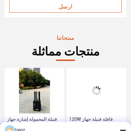
ارسل
منتجاتنا
منتجات مماثلة
120W قافلة قنبلة جهاز
قنبلة المحمولة إشارة جهاز
تشويش ، قنبلة محمول جهاز
تشويش 20-6000 ميغاهرتز
laigz