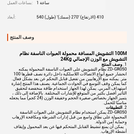
1 ساعة
بساعات العمل:
540 (طول) '410 (الارتفاع) '270 (سمك)
أبعاد:
وصف المنتج
100M التشويش المسافة محمولة العبوات الناسفة نظام
التشويش
مع الوزن الإجمالي 24Kg
وصف المنتج
ZD-GR050 نظام التشويش على العبوات الناسفة المحمولة يمكنه
انحشار جميع أنواع الاتصالات اللاسلكية داخل دائرة نصف قطرها 100
متر. يمكنه منع الإرهابيين من تفعيل قنابل التحكم عن بعد بشكل فعال.
كما يمكن وقف التوسع في الحوادث الجماعية. يصنف هذا المنتج إشارة
استهداف المربي. يمكن لهذا الجهاز استخدام طاقة منخفضة لتحقيق
التأثير أفضل بكثير من المتوقع للإشارات المختلفة. بالإضافة إلى ذلك ،
يتميز الجهاز بخصائص صغيرة الحجم وخفيفة الوزن (24 كجم) مما يجعله
مناسبًا للحمل.
2.
التطبيقات
ZD-GR050 يمكن استخدام نظام التشويش على العبوات الناسفة
المحمولة على نطاق واسع من قبل إدارات الشرطة ومكافحة الإرهاب
وحماية أمن الدولة.
¨ يمكن أن يمنع تنشيط القنابل المتحكم فيها عن بعد المحمول وإيقاف
أنشطة الإرهاب.