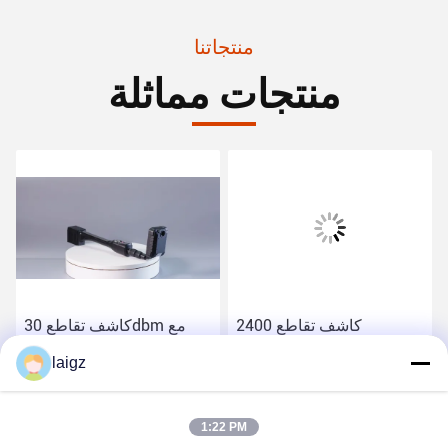
منتجاتنا
منتجات مماثلة
كاشف تقاطع 2400
كاشف تقاطع 30dbm مع
ميجاهرتز مع مسافة كشف
مسافة الكشف 120-
laigz
120-200 مم وخفيفة الوزن
200mm وبطارية ليثيوم
احصل على أفضل سعر
احصل على أفضل سعر
1:22 PM