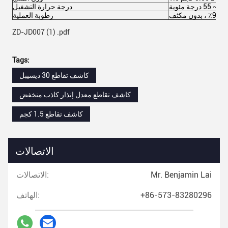
درجة حرارة التشغيل
ن مكثف
رطوبة العملية
ZD-JD007 (1) .pdf
Tags:
كاشف تقاطع 30 ديسيبل
كاشف تقاطع معدل إنذار كاذب منخفض
كاشف تقاطع 1.5 كجم
الاتصالات
Mr. Benjamin Lai
الاتصالات:
+86-573-83280296
الهاتف: