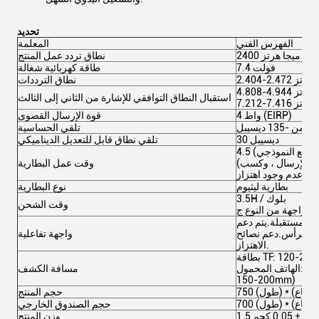
تحديد
الفهرس الفني
المعلمة
2400 ميجا هرتز
نطاق تردد عمل المنتج
7.4 فولت
طاقة كهربائية شغالة
2.40 جيجاهرتز
نطاق الترددات
4.8 جيجا هرتز
استقبال النطاق التوافقي للإشارة من الثاني إلى الثالث
7.2 جيجا هرتز
4 واط (EIRP)
قوة الإرسال القصوى
ل من -135 ديسيبل
تلقي الحساسية
30 ديسيبل
تلقي نطاق قابل للتعديل الديناميكي
(الوضع النموذجي)
(يعني الوضع النموذجي 30٪ من طاقة الإرسال ، وكسب
وقت عمل البطارية
بطارية ليثيوم
نوع البطارية
3.5H / بلوك
وقت الشحن
ل واجهة من النوع ج
 المستقبلة.يتم دعم
ت الرأس.دعم نصائح
واجهة تفاعلية
الاهتزاز.
الهاتف المحمول: (Iphone7: 80-120mm Huawei P30:
مسافة الكشف
150-200mm)
حجم المنتج
حجم الصندوق الخارجي
1. كجم ± 0.05 كجم
وزن المنتج