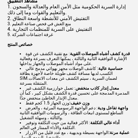
مشاهد التطبيق
1. إدارة السرية الحكومية مثل الأمن العام والعدالة والسجون
والتعليم والقوات وما إلى ذلك.
2. التفتيش الأمني ​​للأنشطة واسعة النطاق
3. منع الغش في فحص صناعة التعليم
4. التفتيش على السرية للمنظمات التجارية
5. غرفة اجتماعات الشركة
خصائص المنتج
قدرة كشف أشباه الموصلات القوية
: مع تقنية الكشف عن قوة
الإشارة التوافقية الثانية والثالثة ، يمكنها التعرف بسرعة وفعالية
على مواد أشباه الموصلات والجهاز بداخلها.
حساسية عالية
: كاشف الوصلات مجهز بهوائي مدمج عالي
الكسب.لديها مسافة كشف طويلة خاصة لأجهزة بطاقة
SIM.لضمان السرية ، سيتم الكشف عن معدات الاتصالات
المتنقلة بسرعة.
معدل إنذار كاذب منخفض
: تعمل خوارزمية الكشف غير
المدمرة المدمجة على تحسين قدرة الكشف بشكل كبير ، كما أن
معدل الإنذار الخاطئ منخفض جدًا.
وزن خفيف:
وزن الجهاز 1.5 كجم فقط
واجهة تفاعل ودية
: دعم الواجهة الرسومية المرئية ، والعرض
الساطع لمستوى انبعاث الطاقة ، والرسومات التوافقية الثانية
والثالثة ، وسهلة التشغيل.
أداء عالي التكلفة
: الأكثر فعالية من حيث التكلفة وتوفير
التكلفة والأداء الممتاز في العالم.
عملية مرنة:
الواجهة بسيطة وبديهية ، مع عدد قليل من الأزرار
والتشغيل اليدوي السهل.