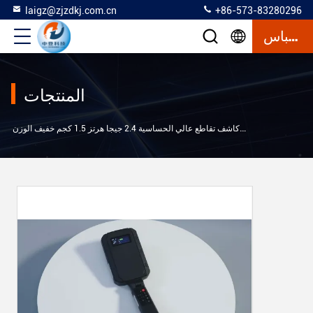
laigz@zjzdkj.com.cn
+86-573-83280296
إقتباس
المنتجات
>
كاشف مفرق
كاشف تقاطع عالي الحساسية 2.4 جيجا هرتز 1.5 كجم خفيف الوزن