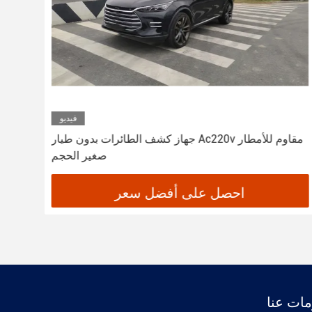
فيديو
جهاز كشف الطائرات بدون طيار Ac220v مقاوم للأمطار
جها
صغير الحجم
احصل على أفضل سعر
ات عنا