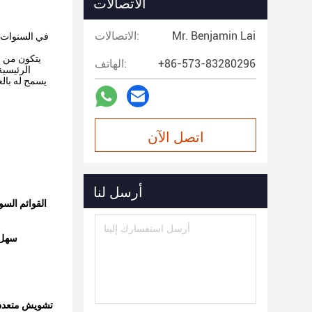
الاتصالات
Mr. Benjamin Lai
الاتصالات:
في السنوات ا
يتكون من ن
+86-573-83280296
الهاتف:
اتصل الآن
أرسل لنا
القوائم السو
سهل 
تشويش متعدد 