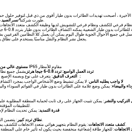
لأخيرة ، أصبحت تهديدات الطائرات بدون طيار أقوى من ذي قبل.لتوفير حلول حماي
نظام كشف وتشويش الطائرات بدون طيار (ثابتة / مركبة).
طورت شركتنا
"
نسر الصيد رقم
ظام فرعي للكشف ونظام فرعي للتشويش.لديها وظيفة الكشف متعدد الاتجاهات و
الرئيس
يجعل نشر النظام والنقل مناسبًا.يستخدم على نطاق واسع في الجيش والدوائر الحكومية ومحطات الطاقة وما إلى ذلك.
: طوال اليوم 24 ساعة مع IP65 مقاوم للأمطار
مستوى عالي من ا
تردد العمل الواسع: تردد 0.8-6 جيجا هرتز
يشمل جميع نطاقات
: يتعرف على نوع وبصمة الإصبع الإلكترونية الفريدة للطائرة بدون طيار بدقة ويبدأ التنبيه ；
التعرف الدقيق
لا واجب يطلبه الناس
: لا يمكن تنشيط وضع الأشخاص الواجب.بمجرد اكتشاف الطا
داء والبيضاء
: يمكن وضع علامة على الطائرات بدون طيار في القوائم السوداء والبي
التركيب والنشر
: يمكن تثبيت الجهاز على رف ثابت لحماية المنطقة المطلوبة على 
للتطبيقات المؤقتة أثناء المؤتمرات الحكومية والتجمعات الكبيرة وما إلى ذلك.
قدرة التمديد
: يمكن تحديث النظام لإ
: يتضمن النظام نطاقات التردد الرئيسية للطائرات بدون طيار الشعبية.
نطاق تردد كبير
: يقوم النظام بتجهيز هوائي متعدد الاتجاهات للكشف.يمكنه اكتشاف الطائرات بدون طيار على ارتفاع 500 متر.
كشف متعدد الاتجاهات
الاتجاهات
: للجهاز طاقة إشعاعية منخفضة بحيث يكون له تأثير خام على المنطقة 