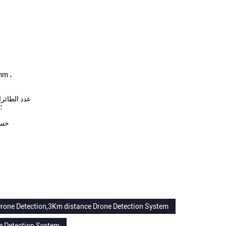
أبعاد الجه
عدد الطائرات 
نطاقات الكشف (MHz): 845/868/900/2400/5800 ؛
حساسية
Drone Detection,3Km distance Drone Detection System
e Detection System