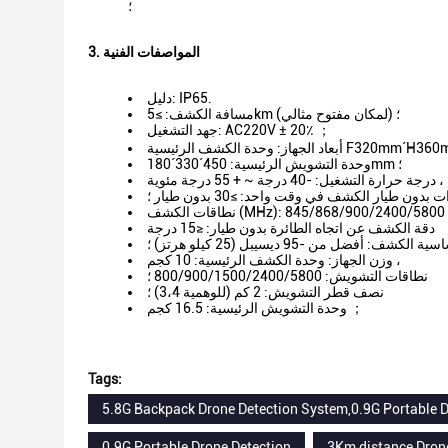
؛
3. المواصفات الفنية
دليل: IP65.
مسافة الكشف: ≥5km (لمكان مفتوح مثالي) ؛
جهد التشغيل: AC220V ± 20٪ ；
از: وحدة الكشف الرئيسية F320mm´H360mm ،
وحدة التشويش الرئيسية: 450´330´180mm ؛
درجة حرارة التشغيل: -40 درجة ~ + 55 درجة مئوية ،
بدون طيار الكشف في وقت واحد: ≥30 بدون طيار ؛
دقة الكشف عن اتجاه الطائرة بدون طيار: ≤15 درجة
 الكشف: أفضل من -95 ديسيبل (25 كيلو هرتز) ؛
وزن الجهاز: وحدة الكشف الرئيسية: 10 كجم ،
نطاقات التشويش: 800/900/1500/2400/5800 ؛
نصف قطر التشويش: 2 كم (للوهمية 3،4) ؛
وحدة التشويش الرئيسية: 16.5 كجم ；
Tags:
5.8G Backpack Drone Detection System,0.9G Portable 
0.9G Portable Drone Detection
3Km distance Dron