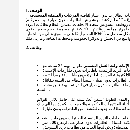
1. الوصف
ة الطائرات بدون طيار لقافلة المركبات والمنطقة المستهدفة ،
 1 "
وظيفة التشويش متعدد الاتجاهات.يتضمن النظام نطاقات التردد
ية للطائرات بدون طيار الشعبية.يمكنه اكتشاف الطائرات بدون طيار بتردد 0.8-6 جيجاهرتز مما يعزز فائدتها التكتيكية.انها مصممة بحجم صغير.يحتوي
النظام أيضًا على مستوى عالي من الحماية IP65 يسمح له بالعمل في جميع الأحوال الجوية طوال اليوم.يمكن أن يعمل كلا النظامين الفرعيين بشكل منفصل مما
2. وظائف
لإثبات وقت العمل المستمر
 التردد الرئيسية للطائرات بدون طيار ذات الأغلبية ؛
ئرات بدون طيار ، سيبدأ النظام في التنبيه تلقائيًا ؛
ضاء.الطائرات بدون طيار في القوائم البيضاء لن تنشط
التنبيه ；
المدى الطويل ؛يمكن أيضًا تثبيته على حامل ثلاثي القوائم
ضافة نطاقات جديدة للكشف عن الطائرات بدون طيار ؛
المحيطة ؛ولكن لديها العديد من نطاقات تردد التشويش