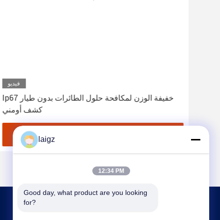
ديو
فيديو
 على
Ip67 خفيفة الوزن لمكافحة حلول الطائرات بدون طيار
كشف أومني
احصل على أفضل سعر
laigz
12:34 PM
Good day, what product are you looking 
for?
اتصل بنا