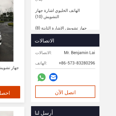
الهاتف الخليوي اشارة جهاز
التشويش
(10)
جهاز تشويش الإشارة الثابتة
(8)
الاتصالات
كاشف مفرق
(12)
من خلال رادار الحائط
(4)
Mr. Benjamin Lai
الاتصالات:
منارة الإنقاذ عبر الأقمار الصناعية
+86-573-83280296
الهاتف:
(4)
رادار المراقبة
(8)
اتصل الآن
احصل
طائرة بدون طيار متعددة
(5)
أرسل لنا