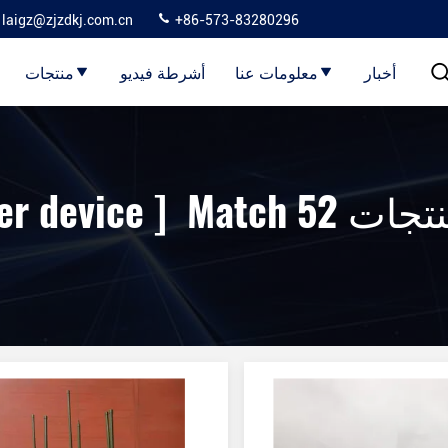
laigz@zjzdkj.com.cn
+86-573-83280296
أخبار
معلومات عنا
أشرطة فيديو
منتجات
Keywords [ car jammer d المنتجات