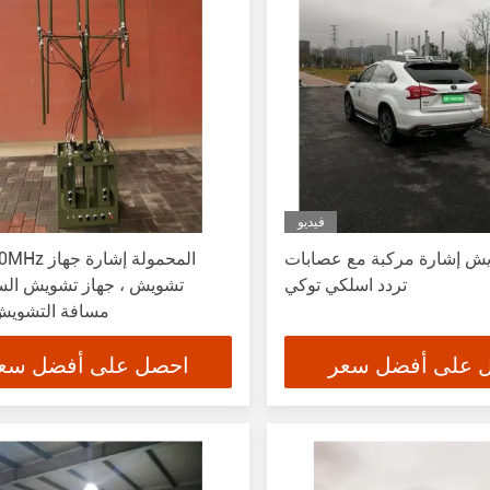
فيديو
يش إشارة مركبة مع عصابات
20-6000MHz الم
تردد اسلكي توكي
تشويش ، جهاز تشويش الس
100M مسافة التشوي
 على أفضل سعر
احصل على أفضل سع