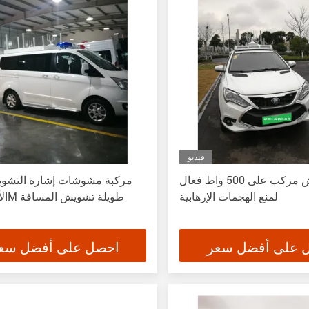
فيديو
جهاز تشويش مركب على 500 واط فعال
مركبة مشوشات إشارة التشو
لمنع الهجمات الإرهابية
الأمن 300M طويلة تشويش المسافة
 على أفضل سعر
احصل على أفضل سع