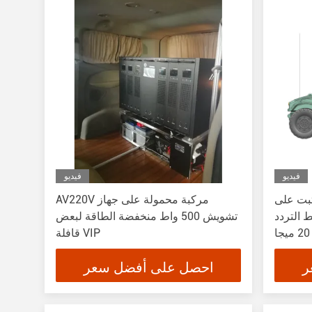
فيديو
فيديو
ثبت على
AV220V مركبة محمولة على جهاز
 التردد
تشويش 500 واط منخفضة الطاقة لبعض
المتحالف أثناء تشويش التردد من 20 ميجا
قافلة VIP
ر
احصل على أفضل سعر