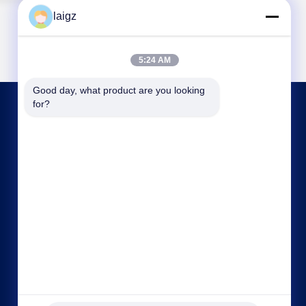
laigz
5:24 AM
Good day, what product are you looking 
for?
اتصل بنا
laigz@zjzdkj.com.cn
+86-573-83280296
رقم 1539 ، طريق تشنغنان ، جياشينغ ، تشجيانغ ، الصين