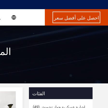
احصل على أفضل سعر
evice ] Match 52
الفئات
إشارة عسكرية جهاز تشويش
(49)