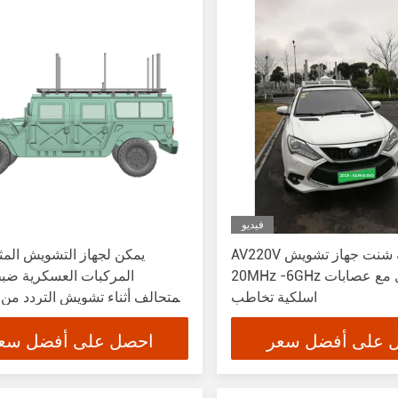
فيديو
AV220V مركبة شنت جهاز تشويش
يمكن لجهاز التشويش الم
20MHz -6GHz تردد العمل مع عصابات
المركبات العسكرية ضبط
اسلكية تخاطب
هرتز إلى 6000 ميجا هرتز
 على أفضل سعر
احصل على أفضل سع