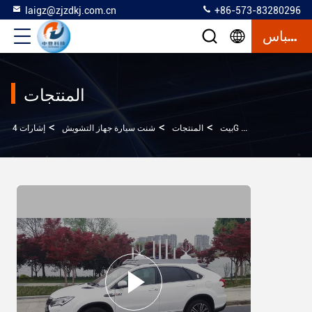
laigz@zjzdkj.com.cn
+86-573-83280296
إقتباس
المنتجات
>
>
>
ة العالية لمهمة الشرطة
بيت
المنتجات
شنت سيارة جهاز التشويش