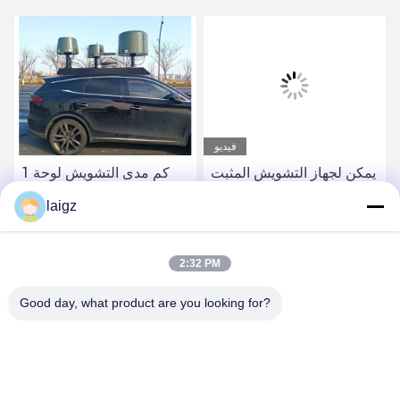
فيديو
يمكن لجهاز التشويش المثبت
1 كم مدى التشويش لوحة
على المركبات العسكرية
التحكم داخل المركبة أقل من
laigz
ضبط التردد المتحالف أثناء
10 درجة الاتجاه العثور على
تشويش التردد من 20 ميجا
الدقة
احصل على أفضل سعر
احصل على أفضل سعر
هرتز إلى 6000 ميجا هرتز
2:32 PM
Good day, what product are you looking for?
ZHEJIANG ZHONGDENG ELECTRONICS TECHNOLOGY