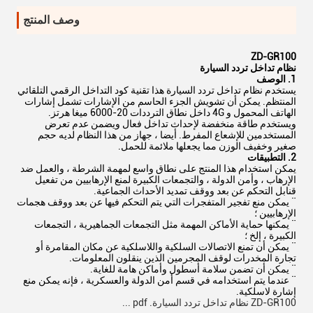
وصف المنتج
ZD-GR100
نظام تداخل تردد السيارة
1. الوصف
يستخدم نظام تداخل تردد السيارة هذا تقنية كود التداخل الرقمي التلقائي
المنتظم. يمكن أن تشويش الجزء الحاسم من الإشارات تشمل إشارات
الهاتف المحمول و 4G داخل نطاق الترددات 20-6000 ميغا هرتز.
ويستخدم طاقة منخفضة لإحداث تداخل فعال ويضمن عدم تعرض
المستخدمين للإشعاع المفرط. أيضا ، جهاز من هذا النظام لديه حجم
صغير وخفيف الوزن مما يجعلها ملائمة للحمل.
2. التطبيقات
يمكن استخدام هذا المنتج على نطاق واسع لمهمة الشرطة ، والعمل ضد
الإرهاب ، وأمن الدولة ، والتجمعات الكبيرة لمنع الإرهابيين من تفعيل
قنابل التحكم عن بعد ووقف تمديد الأحداث الجماعية.
¨ يمكن منع تفجير المتفجرات التي يتم التحكم فيها عن بعد ووقف هجمات
الإرهابيين ؛
¨ يمكنها حماية الأماكن المهمة مثل التجمعات الجماهيرية ، التجمعات
الكبيرة ، إلخ ؛
¨ يمكن أن تمنع الاتصالات السلكية واللاسلكية عن مكان المقامرة أو
تجارة المخدرات لوقف المجرمين الذين ينقلون المعلومات.
¨ يمكن أن تضمن سلامة أسطول وأماكن هامة للغاية.
¨ عندما يتم استخدامه في قسم أمن الدولة والعسكرية ، فإنه يمكن منع
إشارة لاسلكية.
ZD-GR100 نظام تداخل تردد السيارة. pdf ...