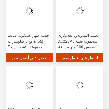
أنظمة التشويش العسكرية
حقيبة ظهر عسكرية ضابط
AC220V ، المحمولة قنبلة
إشارة مع 5 كيلومترات
تشويش 100 متر مسافة
مجموعة التشويش و 7
التشويش
ترددات
احصل على أفضل سعر
احصل على أفضل سعر