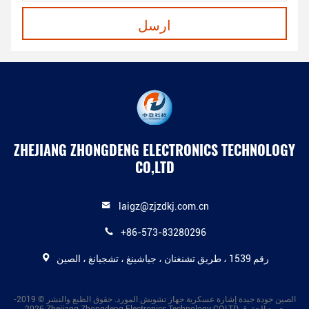
ارسل
ZHEJIANG ZHONGDENG ELECTRONICS TECHNOLOGY
CO,LTD
laigz@zjzdkj.com.cn
+86-573-83280296
رقم 1539 ، طريق تشنغنان ، جياشينغ ، تشجيانغ ، الصين
الصين جودة جيدة إشارة عسكرية جهاز تشويش المورد. حقوق الطبع والنشر © 2019-