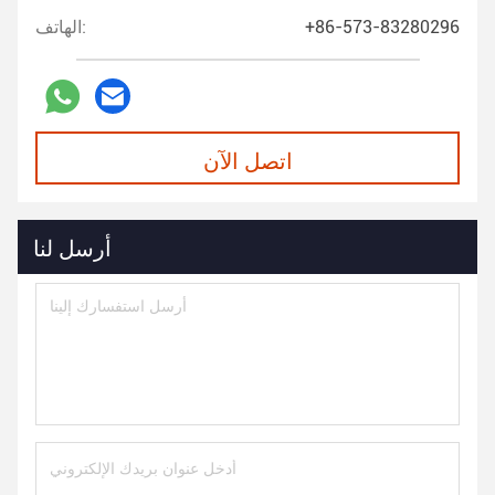
+86-573-83280296
الهاتف:
اتصل الآن
أرسل لنا