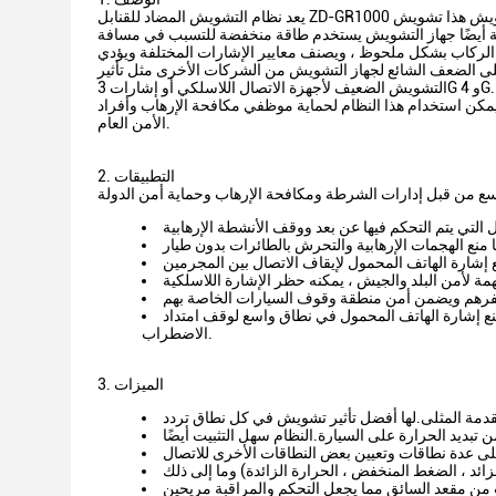
يعد نظام التشويش المضاد للقنابل ZD-GR1000 هو أحدث جيل يستخدم تقنية التحكم والتشويش على كود التداخل الرقمي.يمكن لنظام التشويش هذا تشويش
 ميجاهرتز.تجعل التكنولوجيا المتقدمة أيضًا جهاز التشويش يستخدم طاقة منخفضة للتسبب في مسافة
 الركاب بشكل ملحوظ ، ويصنف معايير الإشارات المختلفة ويؤدي
لى الضعف الشائع لجهاز التشويش من الشركات الأخرى مثل تأثير
التشويش الضعيف لأجهزة الاتصال اللاسلكي أو إشارات 3G و 4G. تم تصميم الأجزاء الأساسية من ZD-GR1000 مع جميع الدوائر الرقمية.تم تصميم نظام الهوائي
مكن استخدام هذا النظام لحماية موظفي مكافحة الإرهاب وأفراد
الأمن العام.
2. التطبيقات
تمنع إشارة الهاتف المحمول في نطاق واسع لوقف امتداد
الاضطراب.
3. الميزات