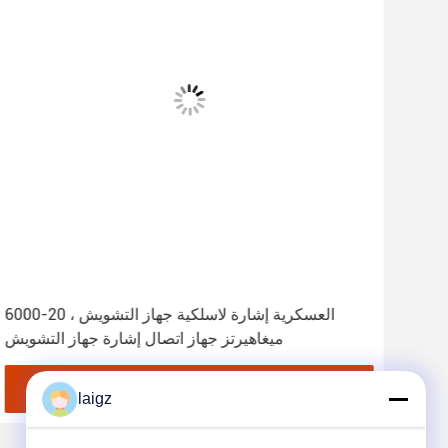
ج الطاقة إشارة جهاز تشويش عسكري
العسكرية إشارة لاسلكية جهاز التشويش ، 20-6000
ميغاهيرتز جهاز اتصال إشارة جهاز التشويش
احصل على أفضل سعر
laigz