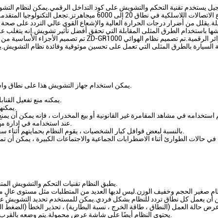
جميع أنواع الاتصالات اللاسلكية في نطاق 20 إلى 6000
.يقلل من أضرار درجات الحرارة العالية والإشعاع القوي عالي التردد على صحة
ها باستخدام الطرق المثلى المقابلة التي تحقق أفضل تأثير تشويش.إنه يتغلب ع
السيارة بالطرق المثلى التي تعمل على تحسين موثوقية وفائدة نظام التشويش.ي
يمكن استخدام جهاز التشويش هذا على نطاق واسع من قبل إدارات الشرطة ومكافحة الإرهاب وحماية أمن الدولة.
يمكنه منع تفعيل القنابل التي يتم التحكم فيها عن بعد ووقف الأنشطة الإرهابية.
يمكنها منع الهجمات الإرهابية والتحرش بالطائرات بدون طيار.
عند استخدامه في إدارة مهمة لأمن البلد والجيش ، يمكنه حظر الإشارة اللاسلكية.
بالنسبة لبعض قوافل كبار الشخصيات ، يقوم النظام بحمايتهم أثناء سفرهم ويضمن أمن منطقة وقوف السيارات الخاصة بهم.
ة في حالات الطوارئ أثناء الاضطرابات الجماعية والاجتماعات الكبيرة ، يمكن أن 
يطبق النظام تقنيات التحكم والتشويش المتقدمة المثلى.لها أفضل تأثير تشويش في كل نطاق تردد.
يحتوي النظام أيضًا على شاشة عرض محمولة.يتم وضعه بالقرب من مقعد السائق مما يجعل التحكم والمراقبة مريحين.