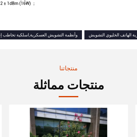
42 ± 1dBm (16W) ；
ة الهاتف الخليوي التشويش
وأنظمة التشويش العسكرية,اسلكية تخاطب إ
منتجاتنا
منتجات مماثلة