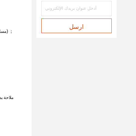
ارسل
3G≤-85dBm / 4G≤-100dBm ، مسافة التشويش 500 متر) ；
جهاز تحكم عن بعد ،