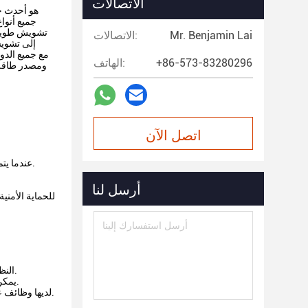
الاتصالات
تشويش طويلة
Mr. Benjamin Lai
الاتصالات:
إلى تشويش
+86-573-83280296
الهاتف:
ومصدر طاقة 
اتصل الآن
عندما يتم استخدامه في مشاهد المقامرة غير القانونية أو بيع المخدرات ، فإنه يمكن أن يمنع إشارة الهاتف المحمول لإيقاف الاتصال بين المجرمين.
أرسل لنا
للحماية الأمني
النظام صغير الحجم وخفيف الوزن.ليس لديها العديد من المتطلبات مثل مستوى عالٍ من تبديد الحرارة على السيارة.النظام سهل التثبيت أيضًا.
يمكن أن يعمل كل نطاق تردد للنظام بشكل فردي.يمكن للمستخدم تحديد التشويش على عدة نطاقات وتعيين بعض النطاقات الأخرى للاتصال.
لديها وظائف عرض حالة العمل (النطاق ، طاقة الخرج ، نسبة البطارية) ، تحذير الخطأ (الضغط الزائد ، الضغط المنخفض ، الحرارة الزائدة) وما إلى ذلك.