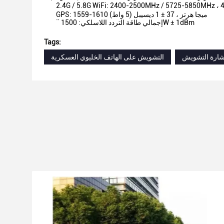
2.4G / 5.8G WiFi: 2400-2500MHz / 5725-5850MHz ، 
GPS: 1559-1610 ميجا هرتز ، 37 ± 1 ديسيبل (5 واط)
¨ إجمالي طاقة التردد اللاسلكي: 1500W ± 1dBm
Tags:
شارة التشويش
التشويش على الهاتف الخليوي العسكرية