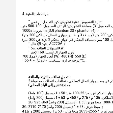
4. المواصفات الفنية
¨ تقنية التشويش: تقنية تشويش كود التداخل الرقمي
شارة في الهاتف المحمول:
الدرون: ≥1000m (DJI phantom 3S / phantom 4) ；
¨ جهد الإدخال: AC220V ；
¨ استهلاك الطاقة: ≤5KW
¨ وزن الجهاز الرئيسي: 168 كجم
أبعاد الجهاز (مم): 700 (W) ´480 (H) ´550 (D)
¨ درجة حرارة التشغيل: －20 ℃ ～ + 55 ℃.
:
تعمل نطاقات التردد والطاقة
محددة تشير إلى البلد المحلي
)
3G: 2110-2170 ميجا هرتز ، 53 ± 1 ديسيبل (200 واط) ；