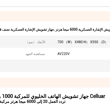
لإشارة العسكرية 6000 ميجا هرتز
,
جهاز تشويش الإشارة العسكرية نصف قطرها 0
700 （W） X480 H） X550 （D）
الأبعاد （مم）:
AV220V
مساهمة الجهد:
جهاز تشويش الهاتف الخليوي للمركبة 1000 واط 500 متر نصف قطر تشويش مع نطاقات Celluar
تردد العمل 20 إلى 6000 ميجا هرتز مركبة بجهاز تشويش إشارة عسكرية بمسافة تشويش 500 متر