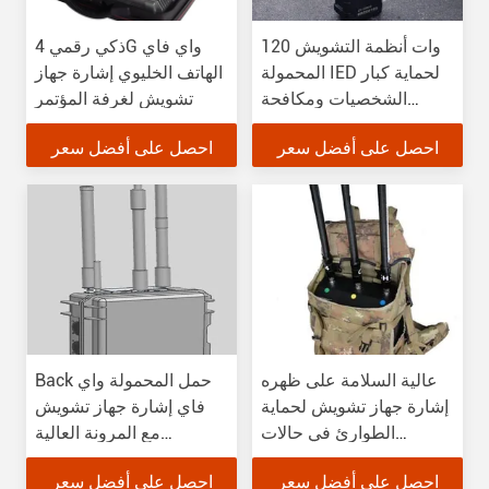
120 وات أنظمة التشويش
ذكي رقمي 4G واي فاي
المحمولة IED لحماية كبار
الهاتف الخليوي إشارة جهاز
الشخصيات ومكافحة
تشويش لغرفة المؤتمر
الإرهاب
احصل على أفضل سعر
احصل على أفضل سعر
عالية السلامة على ظهره
Back حمل المحمولة واي
إشارة جهاز تشويش لحماية
فاي إشارة جهاز تشويش
الطوارئ في حالات
مع المرونة العالية
الطوارئ
والموثوقية
احصل على أفضل سعر
احصل على أفضل سعر