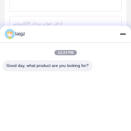
laigz
ارسل
12:23 PM
Good day, what product are you looking for?
ZHEJIANG ZHONGDENG ELECTRONICS TECHNOLOGY
CO,LTD
laigz@zjzdkj.com.cn
+86-573-83280296