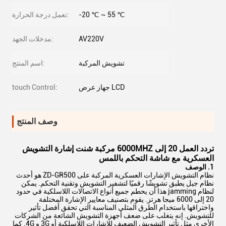
-20 ℃ ~ 55 ℃
تعمل درجة الحرارة:
AV220V
مدخلات الجهد:
تشويش المركبة
اسم المنتج:
جهاز عرض LCD
touch Control:
وصف المنتج
تردد العمل 20 إلى 6000MHZ مركبة شنت إشارة التشويش
العسكرية مع شاشة التحكم باللمس
1. الوصف
نظام التشويش الإشارات العسكرية المركبة على ZD-GR500 هو أحدث
نظام جيل يطبق تشويشًا رقميًا لتشفير التشويش وتقنية التحكم. يمكن
لنظام jamming هذا أن يحطم جميع أنواع الاتصالات اللاسلكية في حدود
20 إلى 6000 ميجا هرتز. يقوم بتصنيف معايير الإشارة المختلفة
واختراقها باستخدام الطرق المثلى المناسبة التي تحقق أفضل تأثير
للتشويش. إنه يتغلب على ضعف أجهزة التشويش الشائعة من الشركات
الأخرى مثل تأثير التشويش الضعيف للإشارات اللاسلكية أو 3G و 4G. كما