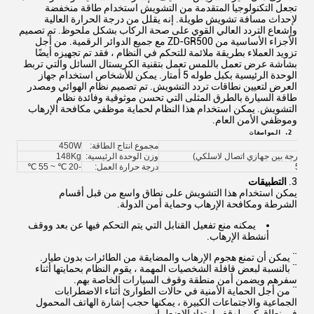
تجعل التكنولوجيا المتقدمة من التشويش استخدام طاقة منخفضة
لإحداث مسافة تشويش طويلة. إنه يقلل من درجة الحرارة العالية
وإشعاع التردد العالي القوي على صحة الركاب بشكل ملحوظ. تم تصميم
الأجزاء الأساسية من ZD-GR500 مع جميع الدوائر الرقمية. من أجل
تزويد العملاء بطريقة ملائمة للتحكم في النظام ، فقد تم تجهيزه أيضًا
بشاشة عرض تعمل باللمس تعمل بتقنية الكريستال السائل والتي تربط
الوحدة الرئيسية بكبل طوله 5 أمتار. يمكن للأشخاص استخدام جهاز
العرض لتعيين نطاقات تردد التشويش. تم تصميم نظام الهوائي ومصدر
طاقة السيارة بالطرق المثلى التي تحسن موثوقية وفائدة نظام
التشويش. يمكن استخدام هذا النظام لحماية موظفي مكافحة الإرهاب
وموظفي الأمن العام.
2. المواصفات
مجموع انتاج الطاقة:
450W
وزن الوحدة الرئيسية:
148Kg
درجة حرارة العمل:
-20 ℃ ~ 55 ℃
3.
التطبيقات
يمكن استخدام هذا التشويش على نطاق واسع من قبل أقسام
الشرطة ومكافحة الإرهاب وحماية أمن الدولة.
يمكنه منع تفعيل القنابل التي يتم التحكم فيها عن بعد ووقف
أنشطة الإرهاب.
¨ يمكن أن تمنع هجوم الإرهاب والمضايقة من الطائرات بدون طيار.
¨ بالنسبة لبعض قافلة الشخصيات المهمة ، يقوم النظام بحمايتها أثناء
سفرهم ويضمن أمن منطقة وقوف السيارات الخاصة بهم.
¨ من أجل الحماية الأمنية في حالات الطوارئ أثناء الاضطرابات
الجماعية والاجتماعات الكبيرة ، يمكنها حجب إشارة الهاتف المحمول
في نطاق كبير لوقف امتداد الاضطراب.