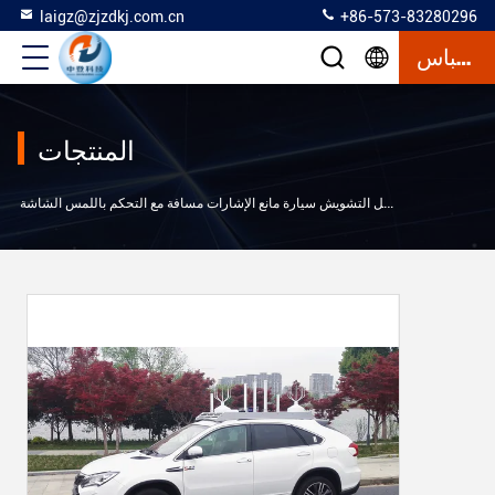
laigz@zjzdkj.com.cn
+86-573-83280296
إقتباس
المنتجات
>
از تشويش
طويل التشويش سيارة مانع الإشارات مسافة مع التحكم باللمس الشاشة