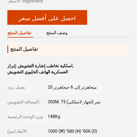
الأسعار: negotiable
احصل على أفضل سعر
وصف المنتج
تفاصيل المنتج
تفاصيل المنتج
,
اسلكية تخاطب إشارة التشويش
إبراز:
العسكرية الهاتف الخليوي التشويش
20 ميجاهرتز إلى 6 جيجاهرتز
يعمل تردد:
300M. 75 متر (لجهاز لاسلكي)
المسافة التشويش:
148Kg
وزن الوحدة الرئيسية:
1000 (W) '580 (H) '606 (D)
الأبعاد (مم):