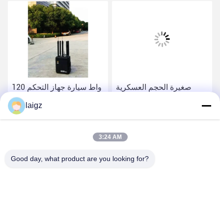
صغيرة الحجم العسكرية
120 واط سيارة جهاز التحكم
إشارة جهاز تشويش لحظر
عن بعد جهاز تشويش ، 100M
laigz
20-6000 ميغاهرتز إشارات
عالية تشويش موبايل المدى
لاسلكية
احصل على أفضل سعر
احصل على أفضل سعر
3:24 AM
Good day, what product are you looking for?
ZHEJIANG ZHONGDENG ELECTRONICS TECHNOLOGY
CO,LTD