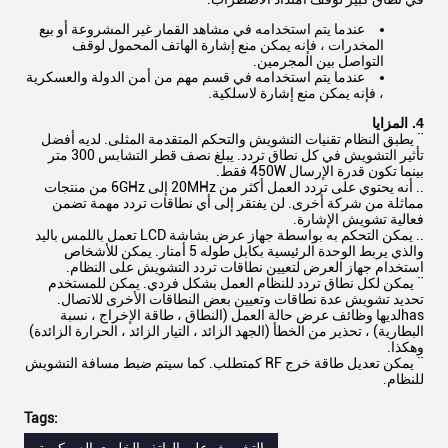
عندما يتم استخدامه في مشاهد القمار غير المشروعة أو بيع
المخدرات ، فإنه يمكن منع إشارة الهاتف المحمول لوقف
التواصل بين المجرمين.
عندما يتم استخدامه في قسم مهم من أمن الدولة والعسكرية
، فإنه يمكن منع إشارة لاسلكية.
4. المزايا
¨ يطبق النظام تقنيات التشويش والتحكم المتقدمة المثلى. لديه أفضل
تأثير التشويش في كل نطاق تردد. يبلغ نصف قطر التشابس 300 متر
بينما تكون قدرة الإرسال 450W فقط.
.. أنه يحتوي على تردد العمل أكثر من 20MHz إلى 6GHz من منتجات
مماثلة من شركة أخرى. لن يفتقر إلى أي نطاقات تردد مهمة تضمن
فعالية تشويش الإشارة.
.. يمكن التحكم به بواسطة جهاز عرض بشاشة LCD تعمل باللمس باليد
والذي يربط الوحدة الرئيسية بكابل طوله 5 أمتار. يمكن للأشخاص
استخدام جهاز العرض لتعيين نطاقات تردد التشويش على النظام.
¨ يمكن لكل نطاق تردد للنظام العمل بشكل فردي. يمكن للمستخدم
تحديد تشويش عدة نطاقات وتعيين بعض النطاقات الأخرى للاتصال.
hasلديها وظائف عرض حالة العمل (النطاق ، طاقة الإخراج ، نسبة
البطارية) ، تحذير من الخطأ (الجهد الزائد ، التيار الزائد ، الحرارة الزائدة)
وهكذا.
¨ يمكن تعديل طاقة خرج RF كمتطلب. كما سيتم ضبط مسافة التشويش
للنظام.
Tags: