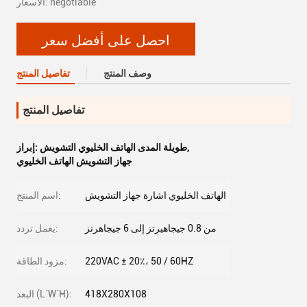
الأسعار: negotiable
احصل على أفضل سعر
وصف المنتج
تفاصيل المنتج
تفاصيل المنتج
,
طويلة المدى الهاتف الخليوي التشويش
إبراز:
جهاز التشويش الهاتف الخليوي
الهاتف الخليوي اشارة جهاز التشويش
اسم المنتج:
من 0.8 جيجاهيرتز إلى 6 جيجاهرتز
يعمل تردد:
220VAC ± 20٪، 50 / 60HZ
مزود الطاقة:
418X280X108
البعد (L´W´H):