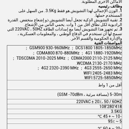
الأماكن الأخرى المطلوبة.
وظائف رئيسيه
1.
الوزن الإجمالي لهذا التشويش هو فقط 3.5Kg. من السهل على
المستخدم حملها.
2.
تقنية التشويش الذكية تجعل أيضا التشويش ذو إشعاع منخفض. القدرة
الراديوية لكل نطاق أقل من 1 وات. يحمي الناس من الإشعاع.
3.
تم تجهيز هذا التشويش أيضا مع إمدادات الطاقة 220VAC ، 50HZ التي
تسمح لها أن تستخدم في الدفاع الوطني ، والمعلومات العسكرية ،
والإدارة الحكومية والقسم الآخر.
المواصفات الفنية
GSM900 930-960MHz ； DCS1800 1805-1850MHz ；
CDMA800 870-880MHz ； 4G1 1880-1920MHz ；
TDSCDMA 2010-2025 MHz ； CDMA2000 2110-2125 MHz ；
WCDMA 2130-2170 MHz.
4G2 2320-2390 MHz ； 4G3 2555-2650 MHz ；
WIFI 2405-2483 MHz
WIFI 5725-5850MHz
يوي
أقل من 1 واط
يش
5-30m (مسافة مرئية ، GSM -70dBm)
220VAC ± 20٪، 50 / 60HZ
418'280'108
3.5KG
مل
-10 ~ + 45 ℃
5 ~ 95٪
-20 ~ + 60 ℃