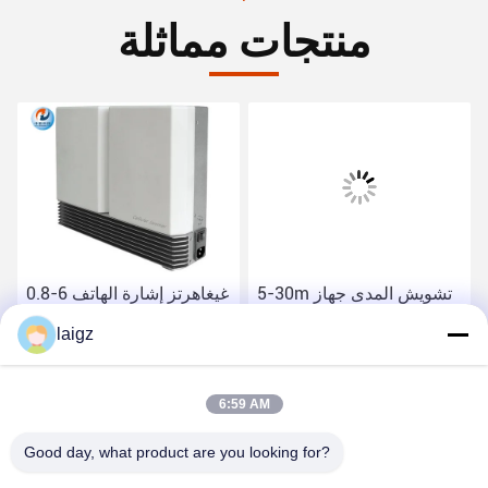
منتجات مماثلة
5-30m تشويش المدى جهاز
0.8-6 غيغاهرتز إشارة الهاتف
التشويش الهاتف ، الهاتف
الخليوي جهاز تشويش حجم
laigz
المحمول جهاز تشويش 1W
صغير 418X280X108 البعد
RF الطاقة
احصل على أفضل سعر
احصل على أفضل سعر
6:59 AM
Good day, what product are you looking for?