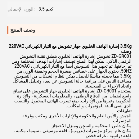
3.5 كجم
الوزن الإجمالي:
وصف المنتج
3.5Kg إشارة الهاتف الخليوي جهاز تشويش مع التيار الكهربائي 220VAC
وصف
ZD-GR001 تشويش إشارة الهاتف الخليوي ينطبق تقنية التشويش
الرقمي الذكي. يمكن لهذا المنتج تصنيف إشارات الهدف المختلفة ومن
ثم إحاقتها. تم تجهيز هذا التشويش أيضا مع التيار الكهربائي 220VAC ،
50HZ. يحتوي الجهاز على خصائص صغيرة الحجم وخفيفة الوزن من
3.5Kg مما يجعله مناسبًا للحمل. يمكن لنظام الشبكات من التشويش
مساعدة الناس على مراقبة حالة التشويش عن بعد ، وتحليل المشاكل
واتخاذ الإجراءات الصحيحة.
يستخدم ZD-GR001 إشارة الهاتف الخليوي جهاز التشويش على نطاق
واسع لضمان أمن الدفاع الوطني ، والمعلومات العسكرية ، والإدارة
الحكومية وغيرها من الإدارات. يمنع تسرب الهاتف المحمول والتنصت
الذي ينقي البيئة للمؤتمرات والمكاتب.
تطبيقات
الجيش والأمن العام والحكومة والإدارات الأخرى ومكتب وغرفة
المؤتمرات
مكان خاص: المحكمة والسجن ومنزل الاحتجاز
مكان عام: مركز مؤتمرات (تدريب) ، قاعة موسيقى ، سينما ، مكتبة ،
قاعة دراسية ، غرفة فحص