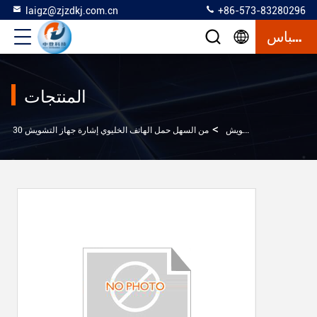
laigz@zjzdkj.com.cn
+86-573-83280296
إقتباس
المنتجات
>
الهاتف الخليوي اشارة جهاز التشويش