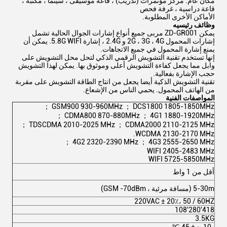
مكان عام: مركز مؤتمرات (تدريب) ، قاعة موسيقى ، سينما ، مكتبة ،
قاعة دراسية ، غرفة فحص
الأماكن الأخرى المطلوبة.
وظائف رئيسيه
يمكن ZD-GR001 مربى جميع أنواع إشارات الجوال الحالية تشمل
إشارات المحمول 2G ، 3G ، 4G و 2.4G ، إشارة 5.8G WIFI. يمكن أن
يمنع إشارة المحمول في جميع الاتجاهات.
إنها تستخدم تقنية التشويش الرقمي الذكي لتحل محل التشويش على
وابل مما يجعل كفاءة التشويش أعلى وموثوق بها. يمكن لهذا التشويش
حجب الإشارة بفعالية.
تقنية التشويش الذكية أيضا يجعل من انتاج الطاقة التشويش على مقربة
من الهاتف المحمول. يحمي الناس من الإشعاع.
المواصفات الفنية
GSM900 930-960MHz ； DCS1800 1805-1850MHz ；
CDMA800 870-880MHz ； 4G1 1880-1920MHz ；
TDSCDMA 2010-2025 MHz ； CDMA2000 2110-2125 MHz ；
WCDMA 2130-2170 MHz.
4G2 2320-2390 MHz ； 4G3 2555-2650 MHz ；
WIFI 2405-2483 MHz
WIFI 5725-5850MHz
يوي
أقل من 1 واط
يش
5-30m (مسافة مرئية ، GSM -70dBm)
220VAC ± 20٪، 50 / 60HZ
418'280'108
3.5KG