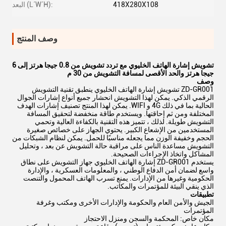
418X280X108
البعد (L´W´H):
وصف المنتج
تشويش إشارة الهاتف الخليوي مع تردد تشويش من 0.8 جيجا هرتز إلى 6
جيجا هرتز والحد الأقصى لمسافة التشويش من 30 م
وصف
ZD-GR001 تشويش إشارة الهاتف الخليوي ينطبق تقنية التشويش
الرقمي الذكي. يمكن لهذا التشويش انحشار جميع أنواع إشارات الجوال
الحالية بما في ذلك 4G و WIFI. يمكن لهذا المنتج تصنيف إشارات الهدف
المختلفة ومن ثم إحاقتها. ويستخدم طاقة منخفضة لتحقيق المسافة
التشويش طويلة. لذلك ، تتميز هذه التقنية بالكفاءة العالية وتحمي
المستخدمين من الإشعاع الكبير. يحتوي الجهاز على خصائص صغيرة
الحجم وخفيفة الوزن مما يجعله مناسبًا للحمل. يمكن لنظام الشبكات من
التشويش مساعدة الناس على مراقبة حالة التشويش عن بعد ، وتحليل
المشاكل واتخاذ الإجراءات الصحيحة.
يستخدم ZD-GR001 إشارة الهاتف الخليوي جهاز التشويش على نطاق
واسع لضمان أمن الدفاع الوطني ، والمعلومات العسكرية ، والإدارة
الحكومية وغيرها من الإدارات. يمنع تسرب الهاتف المحمول والتنصت
الذي ينقي البيئة للمؤتمرات والمكاتب.
تطبيقات
الجيش والأمن العام والحكومة والإدارات الأخرى ومكتب وغرفة
المؤتمرات
مكان خاص: المحكمة والسجن ومنزل الاحتجاز