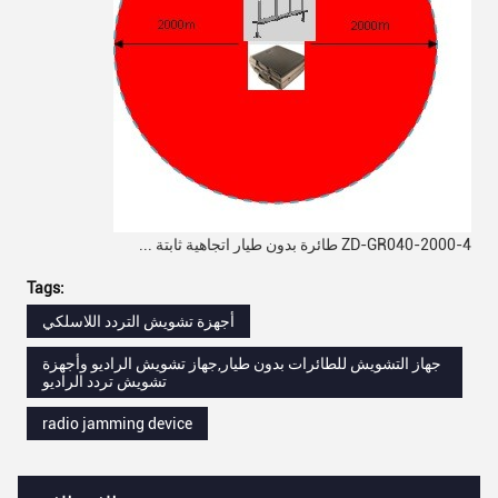
ZD-GR040-2000-4 طائرة بدون طيار اتجاهية ثابتة ...
Tags:
أجهزة تشويش التردد اللاسلكي
جهاز التشويش للطائرات بدون طيار,جهاز تشويش الراديو وأجهزة
تشويش تردد الراديو
radio jamming device