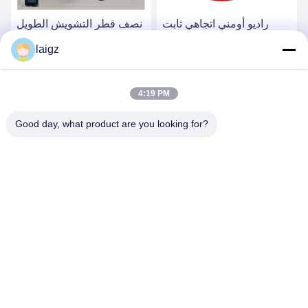
راديو أومني اتجاهي ثابت
نصف قطر التشويش الطويل
تشويش إشارة نطاق التردد
للتشويش على إشارة 2 كم
laigz
0.9-5.8 جيجا هرتز
للطائرات بدون طيار ، جهاز
تشويش ثابت
احصل على أفضل سعر
احصل على أفضل سعر
4:19 PM
Good day, what product are you looking for?
ZHEJIANG ZHONGDENG ELECTRONICS TECHNOLOGY
CO,LTD
laigz@zjzdkj.com.cn
+86-573-83280296
رقم 1539 ، طريق تشنغنان ، جياشينغ ، تشجيانغ ، الصين