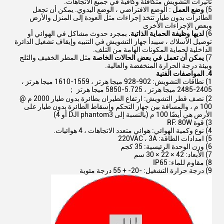
تأثيرات التشويش متكافئة وكافية في جميع الاتجاهات.
5)
وضع العمل
: الوضع الافتراضي ، الوضع اليدوي. يمكن أن تجعل
الطائرات بدون طيار تتخذ إجراءات مثل العودة إلى المنزل والأرض
وبعض الإجراءات الأخرى
6)
لديها وظيفة الحماية الذاتية.
بمجرد حدوث مشاكل في الهوائي أو
توصيل الأسلاك ، سيبدأ جهاز التشويش في التنبيه وإيقاف تشغيل الدائرة
الداخلية لحماية المكونات الهامة من التلف.
7)
يمكن أن تعمل في بعض الحالات الخاصة
مثل المطر الخفيف والثلج
وبيئة درجة الحرارة المنخفضة والعالية.
4. المواصفات الفنية
1) نطاقات التشويش: 902-928 ميجا هرتز ، 1559-1610 ميجا هرتز ،
2405-2485 ميجا هرتز ، 5.725-5850 ميجا هرتز ；
2) نصف قطر التشويش: ارتفاع الطيران بطائرة بدون طيار 2000 م @
100 م ، والمسافة بين جهاز التحكم وإسقاط الطائرة بدون طيار على
الأرض هي أيضًا 100 م (بالنسبة إلى DJI phantom3 أو 4)
3) قوة RF: 80W
4) نوع وكمية الهوائي: هوائي متعدد الاتجاهات ، 4 هوائيات.
5) امدادات الطاقة: 220VAC ، 3A
6) وزن الوحدة الرئيسية: 35 كجم
7) الأبعاد: 42 × 22 × 30 سم
8) مقاوم للماء: IP65
9) درجة حرارة التشغيل: -20- + 55 درجة مئوية