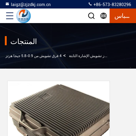
laigz@zjzdkj.com.cn
+86-573-83280296
إقتباس
المنتجات
>
>
>
المنتجات
جهاز تشويش الإشارة الثابتة