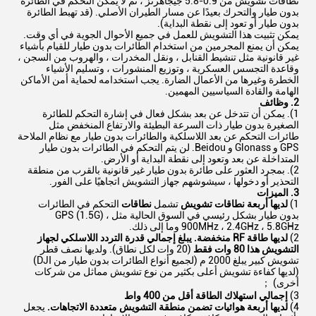
نطاقات تشويش من 0.9-5.8 جيجاهرتز ، ثم لا يمكن التحكم في الطائرة
بدون طيار والتحرك بعيدًا عن مسار الطيران الأصلي. (قد تهبط الطائرة
بدون طيار أو تعود إلى نقطة البداية).
يمكن تثبيت هذا التشويش للعمل في جميع الأحوال الجوية في أي وقت.
يمكن أن يمنع المجرمين من استخدام الطائرات بدون طيار للقيام بأشياء
غير قانونية مثل تنشيط القنابل ، ونقل المخدرات ، والهروب من السجن ،
وقاعدة التجسس العسكرية ، وتوزيع المنشورات ، وتسليم الأشياء
الخطرة وغيرها من الأعمال الضارة. يجب استخدامه لحماية أمن الأماكن
الهامة والقادة السياسيين المهمين.
2. وظائف
1). يمكن أن تتدخل عن بعد بشكل فعال في إشارة التحكم للطائرة
الصغيرة بدون طيار ذات السرعة البطيئة والارتفاع المنخفض مثل
طائرات التحكم عن بعد اللاسلكية والطائرات بدون طيار مع نظام الملاحة
GPS و Glonass و Beidou. لن يتم التحكم في الطائرات بدون طيار
المتداخلة عن بعد وتعود إلى نقطة البداية أو الأرض.
2). بمجرد العثور على طائرة بدون طيار غير قانونية بالقرب من منطقة
التحذير أو دخولها ، سيشوشهم جهاز التشويش اتجاهيًا على الفور.
3. الميزات
1)
لديها أربعة نطاقات تشويش
تشمل
نطاقات
التحكم في الطائرات
بدون طيار بشكل رئيسي في السوق الحالية مثل GPS (1.5G) ،
900MHz ، 2.4GHz ، 5.8GHz وما إلى ذلك.
2)
لديها طاقة RF منخفضة.
يبلغ إجمالي قدرة التردد اللاسلكي لجهاز
التشويش هذا 80 وات فقط
(20 وات لكل نطاق). ولديها نصف قطر
تشويش كبير يبلغ 2000 م (لجميع أنواع الطائرات بدون طيار من DJI)
(لديها كفاءة تشويش أعلى بكثير من نوع تشويش مماثل من شركات
أخرى) ；
3)
إجمالي استهلاك الطاقة أقل من 400 واط
4)
لديها أربعة هوائيات تضمن منطقة التشويش متعددة الاتجاهات.
يجعل