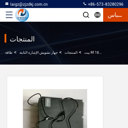
laigz@zjzdkj.com.cn
+86-573-83280296
إقتباس
المنتجات
>
>
>
بيت
المنتجات
جهاز تشويش الإشارة الثابتة