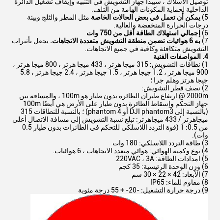
توصيل الأسلاك ، سيبدأ جهاز التشويش في التنبيه وإيقاف تشغيل الدائرة
الداخلية لحماية المكونات الهامة من التلف.
5)
يمكن أن تعمل في بعض الحالات الخاصة
مثل المطر والثلج وبيئة
درجات الحرارة المنخفضة والعالية.
6)
إجمالي استهلاك الطاقة أقل من 750 وات
7)
به 6 هوائيات تضمن منطقة التشويش متعددة الاتجاهات.
يجعل تأثيرات
التشويش متكافئة وكافية في جميع الاتجاهات.
4. المواصفات الفنية
1) نطاقات التشويش: 315 ميجا هرتز ، 433 ميجا هرتز ، 800 ميجا هرتز ،
900 ميجا هرتز ، 1.2 جيجا هرتز ، 1.5 جيجا هرتز ، 2.4 جيجا هرتز ، 5.8
جيجا هرتز وهلم جرا ؛
2) نصف قطر التشويش:
2000m @ ارتفاع طيران الطائرة بدون طيار هو 100m ، والمسافة بين
جهاز التحكم وإسقاط الطائرة بدون طيار على الأرض هي أيضًا 100m
(بالنسبة إلى DJI phantom3 أو phantom 4) ؛ بالنسبة للنطاقات 315
ميجاهرتز / 433 ميجاهرتز: تبلغ نسبة التشويش إلى مسافة الاتصال أعلى
من 0.5: 1 (قوة التردد اللاسلكي للتحكم في الطائرات بدون طيار 0.5
وات).
3) طاقة التردد اللاسلكي: 180 وات
4) نوع وكمية الهوائي: هوائي متعدد الاتجاهات ، 6 هوائيات.
5) امدادات الطاقة: 220VAC ، 3A
6) وزن الوحدة الرئيسية: 35 كجم
7) الأبعاد: 42 × 22 × 30 سم
8) مقاوم للماء: IP65
9) درجة حرارة التشغيل: -20- + 55 درجة مئوية