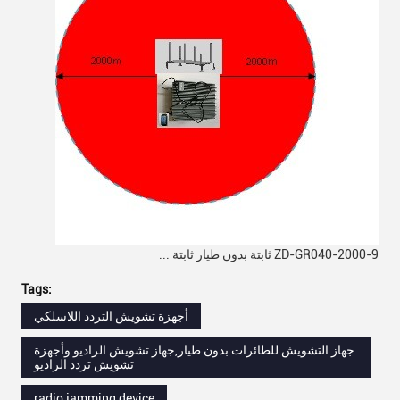
ZD-GR040-2000-9 ثابتة بدون طيار ثابتة ...
Tags:
أجهزة تشويش التردد اللاسلكي
جهاز التشويش للطائرات بدون طيار,جهاز تشويش الراديو وأجهزة
تشويش تردد الراديو
radio jamming device