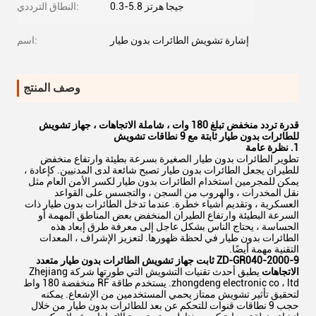
0.3-5.8 جيجا هرتز
النطاق الترددي:
إشارة تشويش الطائرات بدون طيار
اسم:
وصف المنتج
قدرة تردد منخفض تبلغ 180 وات ، شاملة الاتجاهات ، جهاز تشويش
للطائرات بدون طيار ثابتة مع 9 نطاقات تشويش
1. نظرة عامة
تطوير الطائرات بدون طيار الصغيرة بسرعة بطيئة وارتفاع منخفض
للطيران يجعل الطائرات بدون طيار تصبح شائعة لدى المدنيين. كإعادة ،
يمكن للمجرمين استخدام الطائرات بدون طيار لكسر الأمن العام مثل
نقل المخدرات ، والهروب من السجن ، والتجسس على القواعد
العسكرية ، وتقديم أشياء خطرة. عندما تدخل الطائرات بدون طيار ذات
السرعة البطيئة وارتفاع الطيران المنخفض بعض المناطق المهمة أو
الحساسة ، يحتاج الناس بشكل عاجل إلى معرفة طرق إبعاد هذه
الطائرات بدون طيار في لحظة ظهورها. لتعزيز الإشراف ، المعدات
التقنية مهمة أيضًا.
ZD-GR040-2000-9 ثابت جهاز تشويش الطائرات بدون طيار متعدد
الاتجاهات
يطبق أحدث تقنيات التشويش التي طورتها شركة Zhejiang
zhongdeng electronic co ، ltd. يستخدم طاقة RF منخفضة 180 واط
لتحقيق تأثير تشويش ممتاز يحمي المستخدمين من الإشعاع. يمكنه
حجب 9 نطاقات قنوات للتحكم عن بعد للطائرات بدون طيار من خلال