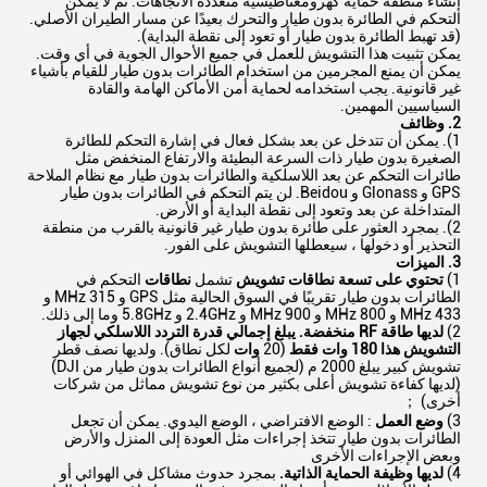
إنشاء منطقة حماية كهرومغناطيسية متعددة الاتجاهات. ثم لا يمكن
التحكم في الطائرة بدون طيار والتحرك بعيدًا عن مسار الطيران الأصلي.
(قد تهبط الطائرة بدون طيار أو تعود إلى نقطة البداية).
يمكن تثبيت هذا التشويش للعمل في جميع الأحوال الجوية في أي وقت.
يمكن أن يمنع المجرمين من استخدام الطائرات بدون طيار للقيام بأشياء
غير قانونية. يجب استخدامه لحماية أمن الأماكن الهامة والقادة
السياسيين المهمين.
2. وظائف
1). يمكن أن تتدخل عن بعد بشكل فعال في إشارة التحكم للطائرة
الصغيرة بدون طيار ذات السرعة البطيئة والارتفاع المنخفض مثل
طائرات التحكم عن بعد اللاسلكية والطائرات بدون طيار مع نظام الملاحة
GPS و Glonass و Beidou. لن يتم التحكم في الطائرات بدون طيار
المتداخلة عن بعد وتعود إلى نقطة البداية أو الأرض.
2). بمجرد العثور على طائرة بدون طيار غير قانونية بالقرب من منطقة
التحذير أو دخولها ، سيعطلها التشويش على الفور.
3. الميزات
1)
تحتوي على تسعة نطاقات تشويش
تشمل
نطاقات
التحكم في
الطائرات بدون طيار تقريبًا في السوق الحالية مثل GPS و 315 MHz و
433 MHz و 800 MHz و 900 MHz و 2.4GHz و 5.8GHz وما إلى ذلك.
2)
لديها طاقة RF منخفضة.
يبلغ إجمالي قدرة التردد اللاسلكي لجهاز
التشويش هذا 180 وات فقط
(20
وات
لكل نطاق). ولديها نصف قطر
تشويش كبير يبلغ 2000 م (لجميع أنواع الطائرات بدون طيار من DJI)
(لديها كفاءة تشويش أعلى بكثير من نوع تشويش مماثل من شركات
أخرى) ；
3)
وضع العمل
: الوضع الافتراضي ، الوضع اليدوي. يمكن أن تجعل
الطائرات بدون طيار تتخذ إجراءات مثل العودة إلى المنزل والأرض
وبعض الإجراءات الأخرى
4)
لديها وظيفة الحماية الذاتية.
بمجرد حدوث مشاكل في الهوائي أو