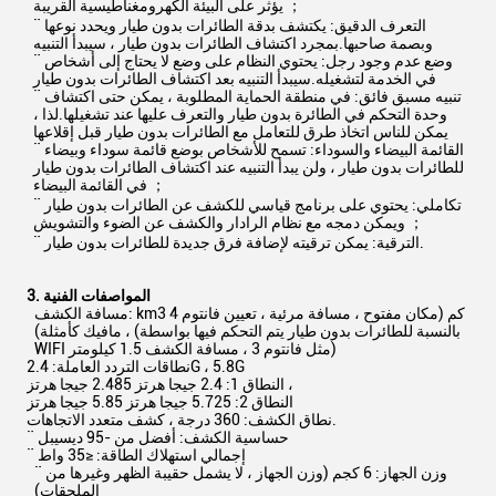
يؤثر على البيئة الكهرومغناطيسية القريبة ；
¨ التعرف الدقيق: يكتشف بدقة الطائرات بدون طيار ويحدد نوعها
وبصمة صاحبها.بمجرد اكتشاف الطائرات بدون طيار ، سيبدأ التنبيه
¨ وضع عدم وجود رجل: يحتوي النظام على وضع لا يحتاج إلى أشخاص
في الخدمة لتشغيله.سيبدأ التنبيه بعد اكتشاف الطائرات بدون طيار
¨ تنبيه مسبق فائق: في منطقة الحماية المطلوبة ، يمكن حتى اكتشاف
وحدة التحكم في الطائرة بدون طيار والتعرف عليها عند تشغيلها.لذا ،
يمكن للناس اتخاذ طرق للتعامل مع الطائرات بدون طيار قبل إقلاعها
¨ القائمة البيضاء والسوداء: تسمح للأشخاص بوضع قائمة سوداء وبيضاء
للطائرات بدون طيار ، ولن يبدأ التنبيه عند اكتشاف الطائرات بدون طيار
في القائمة البيضاء ；
¨ تكاملي: يحتوي على برنامج قياسي للكشف عن الطائرات بدون طيار
ويمكن دمجه مع نظام الرادار والكشف عن الضوء والتشويش ；
¨ الترقية: يمكن ترقيته لإضافة فرق جديدة للطائرات بدون طيار.
3. المواصفات الفنية
مسافة الكشف: km3 كم (مكان مفتوح ، مسافة مرئية ، تعيين فانتوم 4
، مافيك كأمثلة) (بالنسبة للطائرات بدون طيار يتم التحكم فيها بواسطة
WIFI مثل فانتوم 3 ، مسافة الكشف 1.5 كيلومتر)
نطاقات التردد العاملة: 2.4G ، 5.8G
النطاق 1: 2.4 جيجا هرتز 2.485 جيجا هرتز ،
النطاق 2: 5.725 جيجا هرتز 5.85 جيجا هرتز
نطاق الكشف: 360 درجة ، كشف متعدد الاتجاهات.
¨ حساسية الكشف: أفضل من -95 ديسيبل
¨ إجمالي استهلاك الطاقة: ≤35 واط
¨ وزن الجهاز: 6 كجم (وزن الجهاز ، لا يشمل حقيبة الظهر وغيرها من
الملحقات)