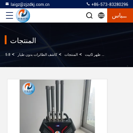
laigz@zjzdkj.com.cn
+86-573-83280296
إقتباس
المنتجات
>
>
>
5.8G نظام الكشف السلبي المحمولة بدون طيار مع حقيبة ظهر
بيت
المنتجات
كاشف الطائرات بدون طيار