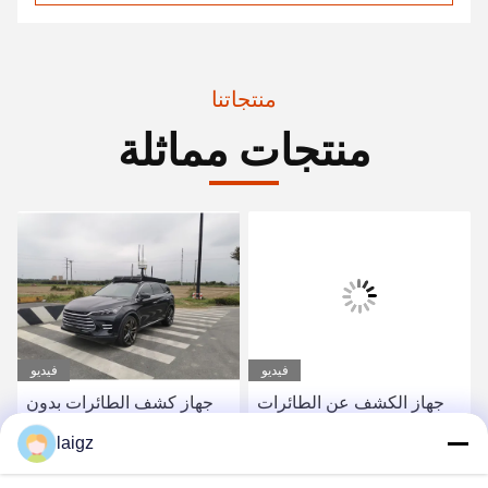
منتجاتنا
منتجات مماثلة
فيديو
فيديو
جهاز الكشف عن الطائرات
جهاز كشف الطائرات بدون
بدون طيار بطول 2 كم قوة
طيار Ac220v مقاوم للأمطار
laigz
التيار المتردد
صغير الحجم
احصل على أفضل سعر
احصل على أفضل سعر