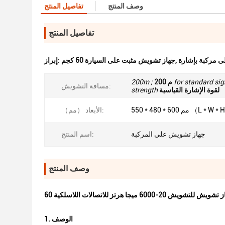
وصف المنتج
تفاصيل المنتج
تفاصيل المنتج
,
جهاز تشويش مثبت على السيارة 60 كجم
إبراز:
for standard sig
200 م
200m ;
مسافة التشويش:
لقوة الإشارة القياسية
strength
 480 * 600 مم （L * W * H）
الأبعاد （مم）:
جهاز تشويش على المركبة
اسم المنتج:
وصف المنتج
60 ميجا هرتز للاتصالات اللاسلكية
1. الوصف