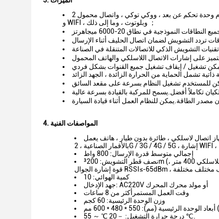
3. الميزات
تتضمن روابط التحكم عن بعد الخاصة بالنظام وحدة تحكم عن بعد ، ووكي توكي ، واتصال محمول 2G / 3G / 4G / 5G ، وهاتف يعمل بالأقمار الصناعية ،
و WIFI ، وبلوتوث ، وما إلى ذلك ；
كن تشغيل / إيقاف تشغيل جميع القنوات بشكل فردي
4. المواصفات الفنية
هاز التحكم عن بعد ، جهاز اتصال لاسلكي ، طائرة بدون طيار ، هاتف يعمل
إجمالي متوسط ​​قدرة الإرسال: 800 واط
نصف قطر التشويش: ³200m (القيمة النموذجية ، مسافة تحويل جهاز التحكم عن بعد 100 متر ، مسافة تحويل جهاز الاتصال اللاسلكي 400 متر ،
كمية الهوائي: 10
جهد الإدخال: AC220V أو مولد محرك المحرك
وقت العمل المستمرأكثر من 8 ساعات
وزن الوحدة الرئيسية: 60 كجم
L * W)
درجة حرارة التشغيل: －20 ℃ ～ 55 ℃.