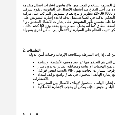
 المجتمع.يستخدم المجرمون والإرهابيون إشارات اتصال متقدمة
.من أجل الدفاع ضد أنشطة الاتصال غير القانونية ، تقوم شركتنا
بتطوير وإنتاج نظام التشويش المركب على مركبة ZD-GR1000.يمكنه تشويش كل إشارات التحكم عن بعد اللاسلكية النموذجية في نطاق تردد يتراوح بين 20 و
والتحكم الذكية في الصناعة.ينقل بدقة قاعدة إشارة التشويش على
خصائص إشارة الهدف لتحقيق أفضل تأثير تشويش.على وجه الخصوص ، تعمل التكنولوجيا على تحسين تأثير التشويش على إشارات الاتصال المحمول و 4 G و 5 G
في نطاق 20-6000 ميجاهرتز.يستخدم النظام طاقة إرسال منخفضة لإحداث تغطية تشويش واسعة النطاق.كما أنه يجعل النظام يتمتع بخفة وزن 60 كجم.لذلك ،
2. التطبيقات
تمنع إشارة الهاتف المحمول في نطاق واسع لوقف امتداد
الاضطراب.