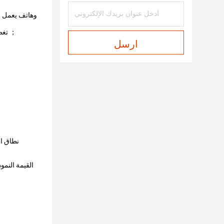
تغطية التشويش على نطاق واسع للغاية.يمكنه تشويش إشارة الراديو باستمرار في جميع النطاقات النموذجية في نطاق 20-6000 ميجاهرتز ；
ارسل