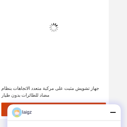
ع الطائرات بدون طيار ذات نظام مضاد
جهاز تشويش مثبت على مركبة متعدد الاتجاهات بنظام
اهات
مضاد للطائرات بدون طيار
احصل على أفضل سعر
laigz