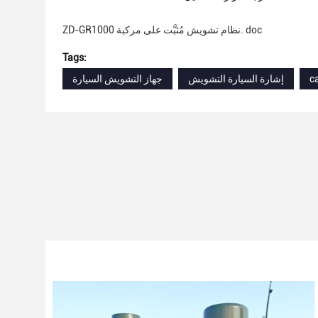
ZD-GR1000 نظام تشويش مُثبَّت على مركبة. doc
Tags:
c
إشارة السيارة التشويش
جهاز التشويش السيارة