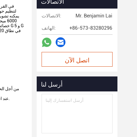
الاتصالات
في القرن
لتنظيم حو
Mr. Benjamin Lai
الاتصالات:
6000
+86-573-83280296
الهاتف:
اتصل الآن
أرسل لنا
من أجل الحم
عند استخدامه في مشاهد المقامرة غير القانونية أو بيع المخدرات ، فإنه يمكن أن يحجب إشارة الهاتف المحمول لإيقاف الاتصال بين المجرمين.