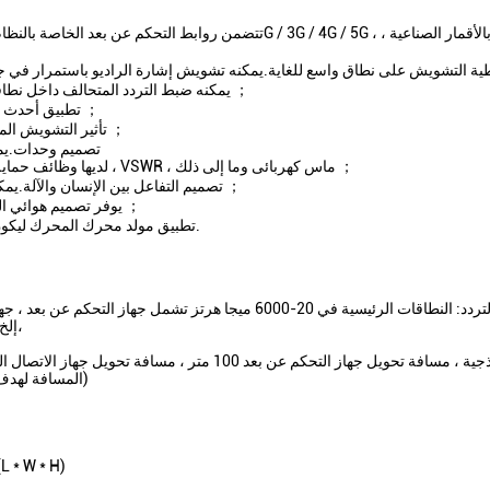
يمكنه ضبط التردد المتحالف داخل نطاقات تردد التشويش لضمان اتصال الحليف أثناء الإرسال ；
تطبيق أحدث تقنيات التشويش الذكي للاتصالات المتنقلة في الصناعة ；
تأثير التشويش المتميز على إشارات الاتصال اللاسلكي والهاتف المحمول ；
تصميم وحدات.يم
لديها وظائف حماية ذاتية تشمل الحماية من الحرارة الزائدة ، الجهد الزائد ، VSWR ، ماس كهربائى وما إلى ذلك ；
تصميم التفاعل بين الإنسان والآلة.يمكن للمستخدم تشغيل النظام بسرعة على مقعد السائق ；
يوفر تصميم هوائي الكيان تكاملاً أفضل.يسمح للمركبة بالقيادة بسرعة عالية ；
تطبيق مولد محرك المحرك ليكون مصدر الطاقة.يمكن للنظام العمل أثناء قيادة السيارة.
نطاق التردد: النطاقات الرئيسية في 20-6000 ميجا هرتز تشمل ج
بالأقمار الصناعية ، 2G / 3G / 4G / 5G ، إشارة WIFI ، إلخ،
قوة إشارة الجوال RSSI≤-65dBm ، المسافة لهدف مختلف مختلفة)
أبعاد الوحدة الرئيسية (مم): 550 * 480 * 600 مم ( * H