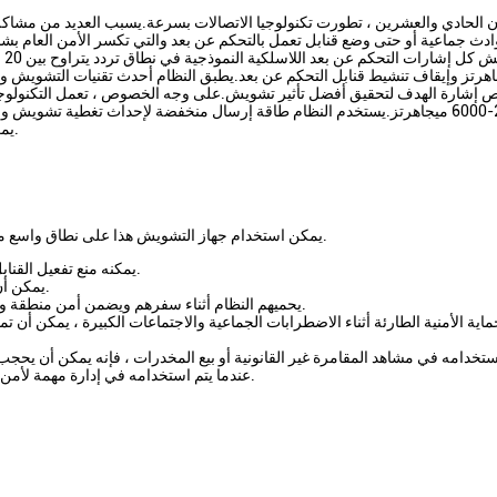
 الحادي والعشرين ، تطورت تكنولوجيا الاتصالات بسرعة.يسبب العديد من مشاكل
ادث جماعية أو حتى وضع قنابل تعمل بالتحكم عن بعد والتي تكسر الأمن العام بشدة
 ميجاهرتز وإيقاف تنشيط قنابل التحكم عن بعد.يطبق النظام أحدث تقنيات التشويش 
يمكن تثبيت النظام على السيارة أو الانتقال إلى أماكن أخرى بسهولة.
يمكن استخدام جهاز التشويش هذا على نطاق واسع من قبل إدارات الشرطة ومكافحة الإرهاب وحماية أمن الدولة.
يمكنه منع تفعيل القنابل التي يتم التحكم فيها عن بعد ووقف الأنشطة الإرهابية.
يمكن أن تمنع الهجمات الإرهابية ومضايقة الطائرات بدون طيار.
بالنسبة لبعض قوافل VIP ، يحميهم النظام أثناء سفرهم ويضمن أمن منطقة وقوف السيارات الخاصة بهم.
اية الأمنية الطارئة أثناء الاضطرابات الجماعية والاجتماعات الكبيرة ، يمكن أن 
عندما يتم استخدامه في إدارة مهمة لأمن البلد والجيش ، فإنه يمكن أن يحجب الإشارة اللاسلكية.