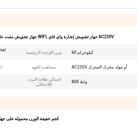
جهاز تشويش إشارة واي فاي AC220V
,
جهاز تشويش مثبت على مركبة بإشارة WIFI
nal
60 كيلوجرام
وزن الوحدة الرئيسية:
AC220V أو مولد محرك المحرك
مساهمة الجهد:
550 *
إجمالي طاقة التردد
800 واط
اللاسلكي:
60 كجم خفيفة الوزن محمولة على جهاز تشويش للتشويش 20-00