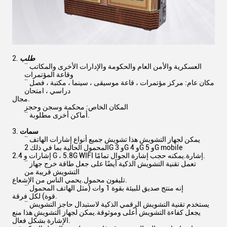
طلب
¨ العسكرية والأمن العام والحكومة والإدارات الأخرى والمكاتب
وقاعة المؤتمرات
¨ مكان عام: مركز مؤتمرات ، قاعة موسيقى ، سينما ، مكتبة ، فصل
دراسي ، امتحان
مجال.
المكان الخاص: محكمة وسجن وحجز
¨ أماكن أخرى مطلوبة.
سمات
¨ يمكن لجهاز التشويش هذا تشويش جميع أنواع إشارات الهاتف
المحمول الحالية بما في ذلك 2G و 3G و 4G و 5G mobile
إشارات و 2.4 G ، 5.8G WIFI إشارة.يمكنه حجب إشارة الجوال تمامًا.
¨ تعمل تقنية التشويش الذكية أيضًا على جعل طاقة خرج جهاز
التشويش قريبة من
تليفون محمول.يحمي الناس من الإشعاع.
¨ إنه منتج صديق للبيئة بقوة 1 وات (مثل الهاتف المحمول
قوة) لكل فرقة.
¨ يستخدم تقنية التشويش الرقمي الذكية لاستبدال حاجز التشويش
يجعل كفاءة التشويش أعلى وموثوقة.يمكن لجهاز التشويش هذا منع
الإشارة بشكل فعال.