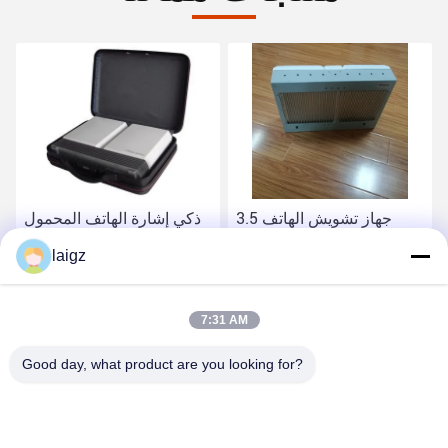
3.5 جهاز تشويش الهاتف
ذكي إشارة الهاتف المحمول
الخليوي ، الهاتف الخليوي
إشارة جهاز تشويش خفيفة
laigz
وواي فاي جهاز تشويش مع
الوزن 4G واي فاي إشارة
التيار الكهربائي 220VAC
التشويش
احصل على أفضل سعر
احصل على أفضل سعر
7:31 AM
Good day, what product are you looking for?