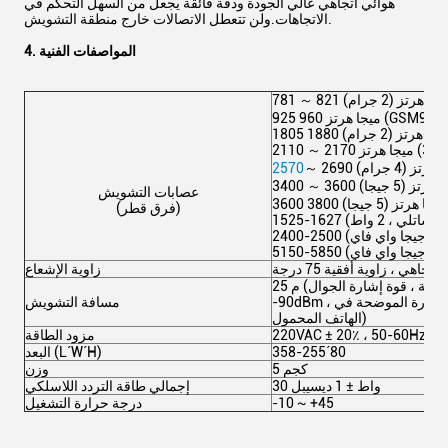
هوائي اتجاهي عالي الجودة ودقة فائقة يجعل من السهل التحكم في
الاتجاهات.ولن تتعطل الاتصالات خارج منطقة التشويش.
4. المواصفات الفنية
7 ～ 821 ميجا هرتز (2 جرام)
 960 ميجا هرتز (GSM900) ،
 2170 ميجا هرتز (3G) ،
ميجا هرتز (4 جرام)
2570
عصابات التشويش
) ،
(فرق ​​قطر)
تف ساتلي ، 2 واط)
اتجاهي ، زاوية أفقية 75 درجة
زاوية الإشعاع
25 م (مرئية ، قوة إشارة الجوال: GSM: -65dBm ، 3G: -75dBm ، 4G:
-90dBm ، جميع البيانات المذكورة أعلاه هي قوة الإشارة الموضحة في
مسافة التشويش
الهاتف المحمول)
220VAC ± 20٪ ، 50-60Hz / 
مزود الطاقة
358-255´80
البعد (L´W´H)
5 كجم
وزن
30 واط ± 1 ديسيبل
إجمالي طاقة التردد اللاسلكي
-10 ~ +45
درجة حرارة التشغيل