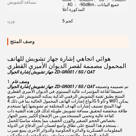
مسافة التشويش:
、 4G ： -90dBm ، جميع البيانات
المذكورة أعلا
5 كجم
وزن:
وصف المنتج
هوائي اتجاهي إشارة جهاز تشويش للهاتف
المحمول مصممة لقصر الديوان الأميري القطري
جهاز تشويش إشارة الجوال ZD-GR001 / 5G / QAT
وصف عام
تم تصميمه وتصنيعه
جهاز تشويش إشارة الجوال ZD-GR001 / 5G / QAT
خصيصًا لقاعة المؤتمرات عالية المستوى في الديوان الأميري القطري.
المنتج يطبق تقنية التشويش الرقمي الذكية.يمكنه التشويش على جميع
أنواع إشارات الهاتف المحمول الحالية بما في ذلك 4G و 5G و WIFI.يمكن
لهذا المنتج تصنيف إشارات الهدف المختلفة ثم تشويشها.إنها تستخدم
طاقة منخفضة لتحقيق مسافة تشويش طويلة.لذلك فإن هذه التقنية ذات
كفاءة عالية وتحمي المستخدمين من الإشعاع الكبير.يتميز الجهاز
بخصائص الحجم الصغير والوزن الخفيف مما يجعله مناسبًا للحمل.
يستخدم هذا المنتج على نطاق واسع لضمان أمن الدفاع عن الدولة ،
المعلومات العسكرية والدائرة الحكومية والدوائر الأخرى.يمنع تسرب
الهاتف المحمول والتنصت مما ينقي بيئة المؤتمرات والمكتب.