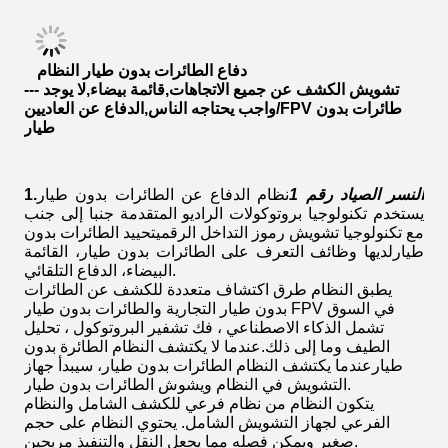
دفاع الطائرات بدون طيار
النظام
تشويش الكشف عن جميع الاتجاهات
,
قائمة بيضاء
,
لا يوجد
---
طائرات بدون
/FPV
واجب يحتاجه الناس
,
الدفاع عن العاديين
طيار
النسر الصياد رقم 1
نظام الدفاع عن الطائرات بدون طيار
1.
يستخدم تكنولوجيا بروتوكولات الراديو المتقدمة جنبا إلى جنب
مع تكنولوجيا تشويش رموز التداخل الرقميتحييد الطائرات بدون
طيارلديها وظائف التعرف على الطائرات بدون طيار، القائمة
البيضاء، الدفاع التلقائي.
يطبق النظام طرق اكتشاف متعددة للكشف عن الطائرات
بدون طيار التجارية والطائرات بدون طيار FPV في السوق
تشمل الذكاء الاصطناعي ، فك تشفير البروتوكول ، تحليل
الطيف وما إلى ذلك.عندما لا يكتشف النظام الطائرة بدون
طيارعندما يكتشف النظام الطائرات بدون طيار، سيبدأ جهاز
التشويش في النظام ويشوش الطائرات بدون طيار.
يتكون النظام من نظام فرعي للكشف الشامل والنظام
الفرعي لجهاز التشويش الشامل. يحتوي النظام على حجم
صغير ويمكن فصله مما يجعل النقل والتنفيذ مريحين.