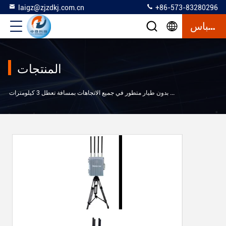
laigz@zjzdkj.com.cn
+86-573-83280296
إقتباس
المنتجات
جهاز مضاد للطائرات بدون طيار متطور في جميع الاتجاهات بمسافة تعطل 3 كيلومترات