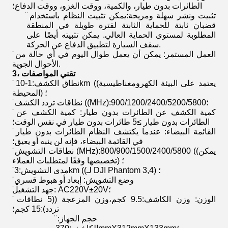
الطائرات بدون طيار، والكمية، ووقت الغزو، ووقت الدفاع؛
̈ تثبيت ونشر سهلة ومريحة:يمكن تثبيت النظام باستخدام
قضبان ثابتة للحماية الثابتة لفترة طويلة في المنطقة
المطلوبة لمستوى الحماية العالي. يمكن تثبيته أيضًا على
سقف السيارة لتطبيق الدفاع عن الحركة.
̈ العمل المستمر: يمكن أن يعمل طوال اليوم في أي حالة من
الأحوال الجوية.
، تقني
المواصفات
3
̈ نطاق الكشف:1-10km ((يعتمد على البيئة الكهرومغناطيسية
المحيطة) ؛
̈ نطاقات تردد الكشف ((MHz):900/1200/2400/5200/5800؛
̈ كمية الكشف عن الطائرات بدون طيار: كمية الكشف عن
الطائرات بدون طيار ≥5 طائرات بدون طيار في نفس الوقت؛
̈ القائمة البيضاء: عندما يكتشف النظام الطائرات بدون طيار
في القائمة البيضاء، فإنه لن ينبه أو يعيق؛
̈ نطاقات التشويش (MHz):800/900/1500/2400/5800 ((يمكن
تخصيصها وفقًا لمتطلبات العملاء) ؛
̈ مدى التشويش:3km ((لـ DJI Phantom 3,4) ؛
̈ وضع التشويش: إبعاد أو هبوط قسري
̈جهد التشغيل: AC220V±20V؛
̈ الوزن: وزن الكاشف:9.5 كجم،وزن المزعجة ((5 نطاقات
تردد):15 كجم؛
̈ حجم الجهاز: