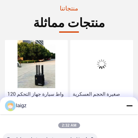
منتجاتنا
منتجات مماثلة
صغيرة الحجم العسكرية
120 واط سيارة جهاز التحكم
إشارة جهاز تشويش لحظر
عن بعد جهاز تشويش ، 100M
laigz
20-6000 ميغاهرتز إشارات
عالية تشويش موبايل المدى
لاسلكية
احصل على أفضل سعر
احصل على أفضل سعر
2:32 AM