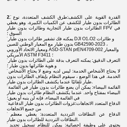
̈ القدرة القوية على الكشف:طرق الكشف المتعددة، نوع
2.
الطائرات بدون طيار للكشف عن الكميات الكبيرة، وهو يغطي
الطائرات بدون طيار التجارية وطائرات بدون طيار FPV في
السوق ؛
̈ يمكنه فك تشفير طائرات بدون طيار DJI O1،O2 و طائرات
بدون طيار مع المعيار الوطني للصين GB42590-2023 ،
ومعيار الاتحاد الأوروبي ASD-STAN prEN4709-002 والمعيار
الأمريكي ASTM F3411 ؛
̈ التعرف الدقيق: يمكنه التعرف بدقة على الطائرات بدون طيار
و هوية طائراتها بدون طيار ؛
̈ لا يحتاج الأشخاص الخدمة: ليس لديه وضع لا يحتاج الأشخاص
الخدمة. في هذا الوضع ، سيقوم النظام بإيقاف الطائرات بدون
طيار تلقائيًا عندما يكتشف الطائرات بدون طيار.
̈ القائمة البيضاء: يمكن أن يضع طائرات بدون طيار في القائمة
البيضاء بمفتاح واحد. عندما يكتشف النظام طائرات بدون طيار
في القائمة البيضاء، فإنه لن ينبه أو يعيق؛
̈ الدفاع المتعدد الاتجاهات:غزوات الطائرات بدون طيار الدفاعية
من جميع الاتجاهات
̈ الدفاع عن النطاقات الترددية المتعددة: يغطي معظم
النطاقات الترددية للطائرات بدون طيار.
̈ يحتوي على وظيفة إحصائية: يمكن للنظام تسجيل تحديد